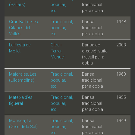
(Pallars)
popular,
tradicional
etc.
per a cobla
Gran Ball de les
Tradicional,
Dansa
1948
Gitanes del
popular,
tradicional
Vallès
etc.
per a cobla
La Festa de
Oltra i
Dansa de
2003
Mollet
Ferrer,
creació, suite
Manuel
i recull per a
cobla
Majorales, Les
Tradicional,
Dansa
1960
(Ulldemolins)
popular,
tradicional
etc.
per a cobla
Mateixa d'es
Tradicional,
Dansa
1955
figueral
popular,
tradicional
etc.
per a cobla
Morisca, La
Tradicional,
Dansa
1949
(Gerri de la Sal)
popular,
tradicional
etc.
per a cobla