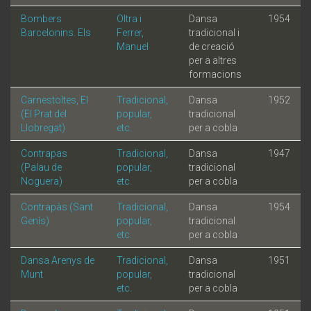
Bombers
Oltra i
Dansa
1954
Barcelonins. Els
Ferrer,
tradicional i
Manuel
de creació
per a altres
formacions
Carnestoltes, El
Tradicional,
Dansa
1952
(El Prat del
popular,
tradicional
Llobregat)
etc.
per a cobla
Contrapas
Tradicional,
Dansa
1947
(Palau de
popular,
tradicional
Noguera)
etc.
per a cobla
Contrapàs (Sant
Tradicional,
Dansa
1954
Genís)
popular,
tradicional
etc.
per a cobla
Dansa Arenys de
Tradicional,
Dansa
1951
Munt
popular,
tradicional
etc.
per a cobla