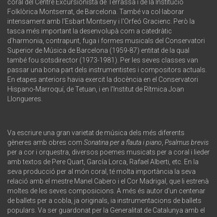
coral del Centre Excursionista de Terrassa i de la Institució
Folklòrica Montserrat, de Barcelona. També va col·laborar
intensament amb l'Esbart Montseny i l'Orfeó Gracienc. Però la
tasca més important la desenvolupà com a catedràtic
d'harmonia, contrapunt, fuga i formes musicals del Conservatori
Superior de Música de Barcelona (1959-87) entitat de la qual
també fou sotsdirector (1973-1981). Per les seves classes van
passar una bona part dels instrumentistes i compositors actuals.
En etapes anteriors havia exercit la docència en el Conservatori
Hispano-Marroquí, de Tetuan, i en l'Institut de Rítmica Joan
Llongueres.
Va escriure una gran varietat de música dels més diferents
gèneres amb obres com
Sonatina per a flauta i piano
,
Psalmus brevis
per a cor i orquestra, diversos poemes musicats per a coral i lieder
amb textos de Pere Quart, García Lorca, Rafael Alberti, etc. En la
seva producció per al món coral, té molta importància la seva
relació amb el mestre Manel Cabero i el Cor Madrigal, que li estrenà
moltes de les seves composicions. A més és autor d'un centenar
de ballets per a cobla, ja originals, ia instrumentacions de ballets
populars. Va ser guardonat per la Generalitat de Catalunya amb el