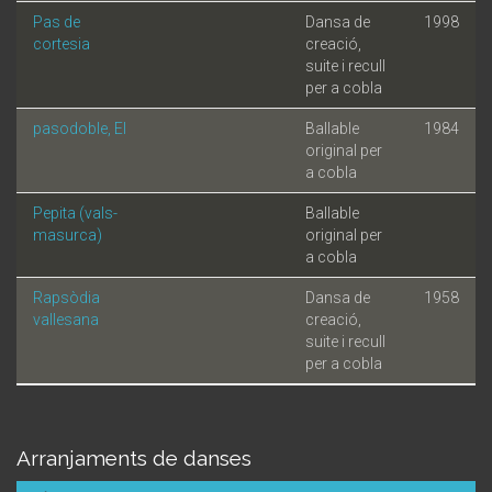
Pas de
Dansa de
1998
cortesia
creació,
suite i recull
per a cobla
pasodoble, El
Ballable
1984
original per
a cobla
Pepita (vals-
Ballable
masurca)
original per
a cobla
Rapsòdia
Dansa de
1958
vallesana
creació,
suite i recull
per a cobla
Arranjaments de danses