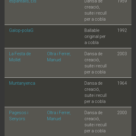
espantalls, Els
Dansa de
1959
creació,
suite i recull
per a cobla
Galop-polaG
Ballable
1992
original per
a cobla
La Festa de
Oltra i Ferrer,
Dansa de
2003
Mollet
Manuel
creació,
suite i recull
per a cobla
Muntanyenca
Dansa de
1964
creació,
suite i recull
per a cobla
Pagesos i
Oltra i Ferrer,
Dansa de
2000
Senyors
Manuel
creació,
suite i recull
per a cobla