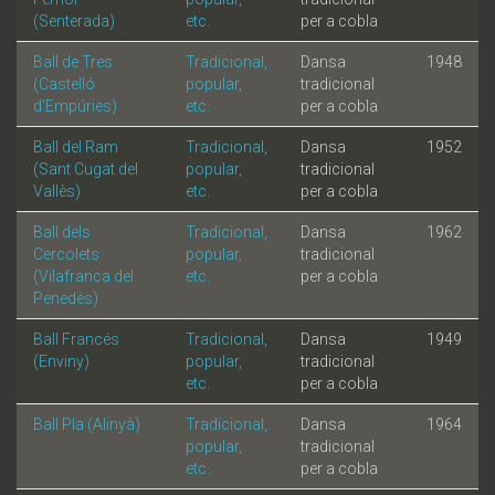
(Senterada)
etc.
per a cobla
Ball de Tres
Tradicional,
Dansa
1948
(Castelló
popular,
tradicional
d'Empúries)
etc.
per a cobla
Ball del Ram
Tradicional,
Dansa
1952
(Sant Cugat del
popular,
tradicional
Vallès)
etc.
per a cobla
Ball dels
Tradicional,
Dansa
1962
Cercolets
popular,
tradicional
(Vilafranca del
etc.
per a cobla
Penedès)
Ball Francés
Tradicional,
Dansa
1949
(Enviny)
popular,
tradicional
etc.
per a cobla
Ball Pla (Alinyà)
Tradicional,
Dansa
1964
popular,
tradicional
etc.
per a cobla