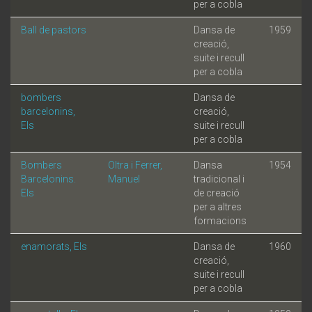
per a cobla
Ball de pastors
Dansa de
1959
creació,
suite i recull
per a cobla
bombers
Dansa de
barcelonins,
creació,
Els
suite i recull
per a cobla
Bombers
Oltra i Ferrer,
Dansa
1954
Barcelonins.
Manuel
tradicional i
Els
de creació
per a altres
formacions
enamorats, Els
Dansa de
1960
creació,
suite i recull
per a cobla