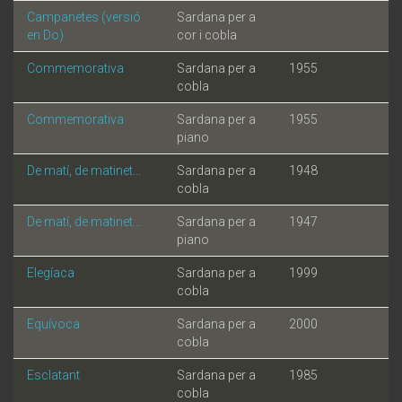
Campanetes (versió
Sardana per a
en Do)
cor i cobla
Commemorativa
Sardana per a
1955
cobla
Commemorativa
Sardana per a
1955
piano
De matí, de matinet...
Sardana per a
1948
cobla
De matí, de matinet...
Sardana per a
1947
piano
Elegíaca
Sardana per a
1999
cobla
Equívoca
Sardana per a
2000
cobla
Esclatant
Sardana per a
1985
cobla