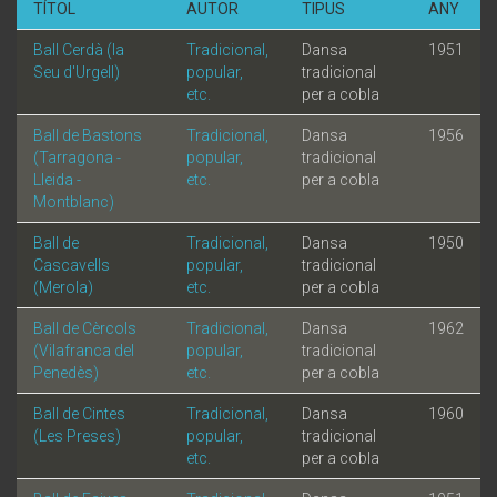
TÍTOL
AUTOR
TIPUS
ANY
Ball Cerdà (la
Tradicional,
Dansa
1951
Seu d'Urgell)
popular,
tradicional
etc.
per a cobla
Ball de Bastons
Tradicional,
Dansa
1956
(Tarragona -
popular,
tradicional
Lleida -
etc.
per a cobla
Montblanc)
Ball de
Tradicional,
Dansa
1950
Cascavells
popular,
tradicional
(Merola)
etc.
per a cobla
Ball de Cèrcols
Tradicional,
Dansa
1962
(Vilafranca del
popular,
tradicional
Penedès)
etc.
per a cobla
Ball de Cintes
Tradicional,
Dansa
1960
(Les Preses)
popular,
tradicional
etc.
per a cobla