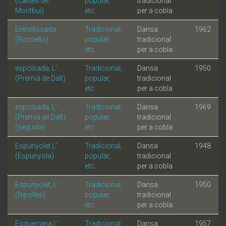
(Caldes de
popular,
tradicional
Montbui)
etc.
per a cobla
Entrellissada
Tradicional,
Dansa
1962
(Rosselló)
popular,
tradicional
etc.
per a cobla
espolsada, L'
Tradicional,
Dansa
1950
(Premià de Dalt)
popular,
tradicional
etc.
per a cobla
espolsada, L'
Tradicional,
Dansa
1969
(Premià de Dalt)
popular,
tradicional
(seguida)
etc.
per a cobla
Espunyolet L'
Tradicional,
Dansa
1948
(Espunyola)
popular,
tradicional
etc.
per a cobla
Espunyolet, L'
Tradicional,
Dansa
1950
(Ripollès)
popular,
tradicional
etc.
per a cobla
Esquerrana L'
Tradicional,
Dansa
1957