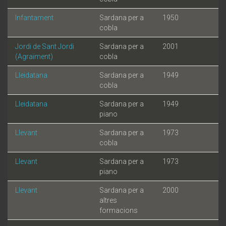
Infantament
Sardana per a
1950
cobla
Jordi de Sant Jordi
Sardana per a
2001
(Agraïment)
cobla
Lleidatana
Sardana per a
1949
cobla
Lleidatana
Sardana per a
1949
piano
Llevant
Sardana per a
1973
cobla
Llevant
Sardana per a
1973
piano
Llevant
Sardana per a
2000
altres
formacions