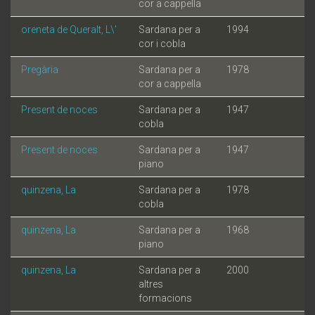
cor a cappella
oreneta de Queralt, L\'
Sardana per a
1994
cor i cobla
Pregària
Sardana per a
1978
cor a cappella
Present de noces
Sardana per a
1947
cobla
Present de noces
Sardana per a
1947
piano
quinzena, La
Sardana per a
1978
cobla
quinzena, La
Sardana per a
1968
piano
quinzena, La
Sardana per a
2000
altres
formacions