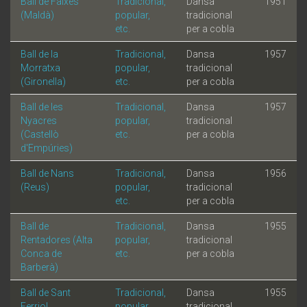
Ball de Faixes
Tradicional,
Dansa
1951
(Maldà)
popular,
tradicional
etc.
per a cobla
Ball de la
Tradicional,
Dansa
1957
Morratxa
popular,
tradicional
(Gironella)
etc.
per a cobla
Ball de les
Tradicional,
Dansa
1957
Nyacres
popular,
tradicional
(Castellò
etc.
per a cobla
d'Empúries)
Ball de Nans
Tradicional,
Dansa
1956
(Reus)
popular,
tradicional
etc.
per a cobla
Ball de
Tradicional,
Dansa
1955
Rentadores (Alta
popular,
tradicional
Conca de
etc.
per a cobla
Barberà)
Ball de Sant
Tradicional,
Dansa
1955
Ferriol
popular,
tradicional