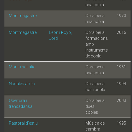
una cobla
Montmagastre
Obra per a
1970
una cobla
Montmagastre
León i Royo,
Obra per a
2016
Jordi
formacions
amb
instruments
de cobla
Mortis saltatio
Obra per a
1961
una cobla
Nadales arreu
Obra per a
1994
cor i cobla
Obertura i
Obra per a
2003
trencadansa
dues
cobles
Pastoral d'estiu
Música de
1995
cambra