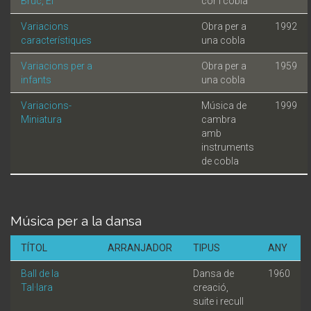
Bruc, El
cor i cobla
Variacions
Obra per a
1992
característiques
una cobla
Variacions per a
Obra per a
1959
infants
una cobla
Variacions-
Música de
1999
Miniatura
cambra
amb
instruments
de cobla
Música per a la dansa
TÍTOL
ARRANJADOR
TIPUS
ANY
Ball de la
Dansa de
1960
Tal·lara
creació,
suite i recull