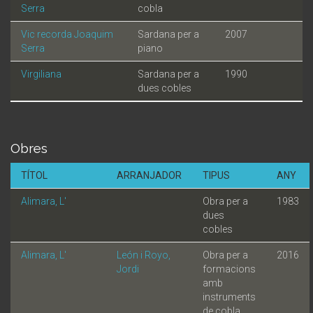
Serra
cobla
Vic recorda Joaquim
Sardana per a
2007
Serra
piano
Virgiliana
Sardana per a
1990
dues cobles
Obres
TÍTOL
ARRANJADOR
TIPUS
ANY
Alimara, L'
Obra per a
1983
dues
cobles
Alimara, L'
León i Royo,
Obra per a
2016
Jordi
formacions
amb
instruments
de cobla