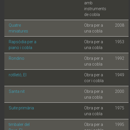
amb
instruments
de cobla
Quatre
Obra per a
2008
miniatures
una cobla
Rapsòdia per a
Obra per a
1953
piano i cobla
una cobla
Rondino
Obra per a
1992
una cobla
rotlletó, El
Obra per a
1949
cor i cobla
Santa nit
Obra per a
2000
una cobla
Suite primària
Obra per a
1975
una cobla
timbaler del
Obra per a
1995