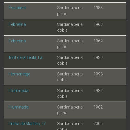
Esclatant
Sardana per a
1985
piano
Febrerina
Sardana per a
1969
cobla
Febrerina
Sardana per a
1969
piano
font de la Teula, La
Sardana per a
1989
cobla
Homenatge
Sardana per a
1998
cobla
Il·luminada
Sardana per a
1982
cobla
Il·luminada
Sardana per a
1982
piano
Imma de Manlleu, L\'
Sardana per a
2005
cobla