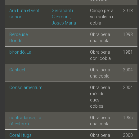
Ara bufa el vent
Serracant i
Cançó per a
2013
sonor
Clermont,
veu solista i
Josep Maria
cobla
Berceuse i
Obra per a
1993
Rondó
una cobla
birondó, La
Obra per a
1981
cor i cobla
Canticel
Obra per a
2004
una cobla
Consolamentum
Obra per a
2004
més de
dues
cobles
contradansa, La
Obra per a
1955
(Alentorn)
una cobla
Coral i fuga
Obra per a
2000