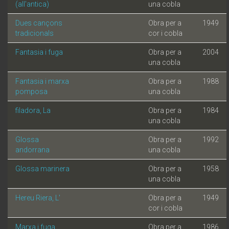
(all'antica)
una cobla
Dues cançons
Obra per a
1949
tradicionals
cor i cobla
Fantasia i fuga
Obra per a
2004
una cobla
Fantasia i marxa
Obra per a
1988
pomposa
una cobla
filadora, La
Obra per a
1984
una cobla
Glossa
Obra per a
1992
andorrana
una cobla
Glossa marinera
Obra per a
1958
una cobla
Hereu Riera, L'
Obra per a
1949
cor i cobla
Marxa i fuga
Obra per a
1986