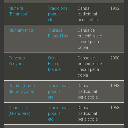
Muñeira
Tradicional,
Dansa
1962
(Betanzos)
popular,
tradicional
etc.
per a cobla
Muntanyenca
Trullàs i
Dansa de
Ribas, Lluís
creació, suite
i recull per a
cobla
Pagesos i
Oltra i
Dansa de
2000
Senyors
Ferrer,
creació, suite
Manuel
i recull per a
cobla
Patatuf (Camp
Tradicional,
Dansa
1948
de Tarragona)
popular,
tradicional
etc.
per a cobla
Quadrilla, La
Tradicional,
Dansa
1958
(Granollers)
popular,
tradicional
etc.
per a cobla