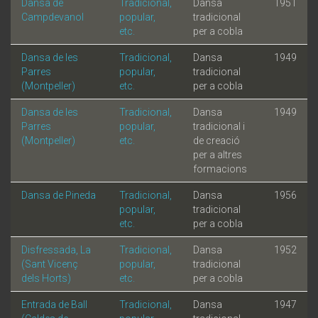
Dansa de
Tradicional,
Dansa
1951
Campdevanol
popular,
tradicional
etc.
per a cobla
Dansa de les
Tradicional,
Dansa
1949
Parres
popular,
tradicional
(Montpeller)
etc.
per a cobla
Dansa de les
Tradicional,
Dansa
1949
Parres
popular,
tradicional i
(Montpeller)
etc.
de creació
per a altres
formacions
Dansa de Pineda
Tradicional,
Dansa
1956
popular,
tradicional
etc.
per a cobla
Disfressada, La
Tradicional,
Dansa
1952
(Sant Vicenç
popular,
tradicional
dels Horts)
etc.
per a cobla
Entrada de Ball
Tradicional,
Dansa
1947