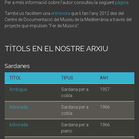
Per a més informació sobre l'autor consulteu la següent
pàgina
.
També us facilitem una
entrevista
que li fan l'any 2012 des del
Centre de Documentació del Museu de la Mediterrània a través del
projecte que impulsen "Fer de Músics".
TÍTOLS EN EL NOSTRE ARXIU
Sardanes
TÍTOL
TIPUS
ANY
Ambigua
Sardana per a
1957
cobla
Arborada
Sardana per a
1966
cobla
Arborada
Sardana per a
1966
piano