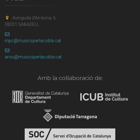
Avinguda d'Arraona, 6,
08201 SABADELL
mpc@musicsperlacobla.cat
arxiu@musicsperlacobla.cat
Amb la col·laboració de: