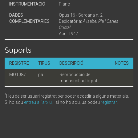
INSTRUMENTACIÓ
Piano
DADES
Opus 16 - Sardana n. 2.
COMPLEMENTARIES
Dedicatòria:
A Isabel Pla i Carles
Costal.
Abril 1947.
Suports
REGISTRE
TIPUS
DESCRIPCIÓ
NOTES
MO1087
pa
Reproducció de
manuscrit autògraf
*
Heu de ser usuari registrat per poder accedir a alguns materials.
Si ho sou
entreu a l'arxiu
, i si no ho sou, us podeu
registrar
.