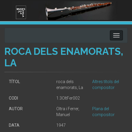
Toggle
navigati
ROCA DELS ENAMORATS,
LA
TÍTOL
roca dels
Altres títols del
enamorats, La
compositor
CODI
1.3OltFer002
AUTOR
Oltra i Ferrer,
Plana del
Manuel
compositor
DATA
1947