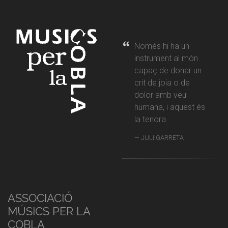
Només hi ha un
instrument al món
capaç de donar un
crit de joia o de
dolor amb veu
humana, i aquest és
la tenora.
JULI GARRETA
ASSOCIACIÓ
MÚSICS PER LA
COBLA