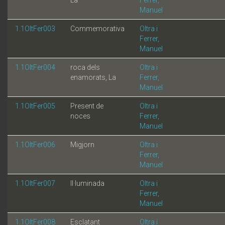
Manuel
1.1OltFer003
Commemorativa
Oltra i
Ferrer,
Manuel
1.1OltFer004
roca dels
Oltra i
enamorats, La
Ferrer,
Manuel
1.1OltFer005
Present de
Oltra i
noces
Ferrer,
Manuel
1.1OltFer006
Migjorn
Oltra i
Ferrer,
Manuel
1.1OltFer007
Il·luminada
Oltra i
Ferrer,
Manuel
1.1OltFer008
Esclatant
Oltra i