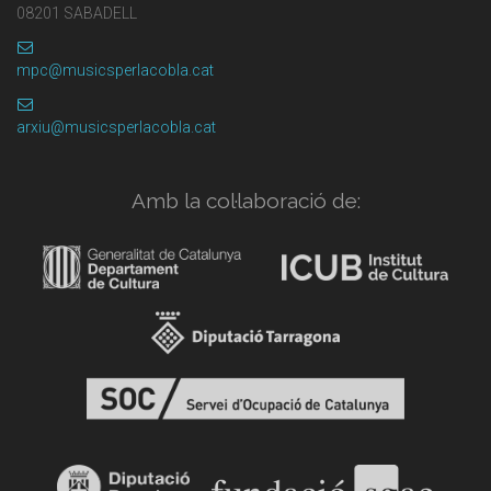
08201 SABADELL
mpc@musicsperlacobla.cat
arxiu@musicsperlacobla.cat
Amb la col·laboració de: