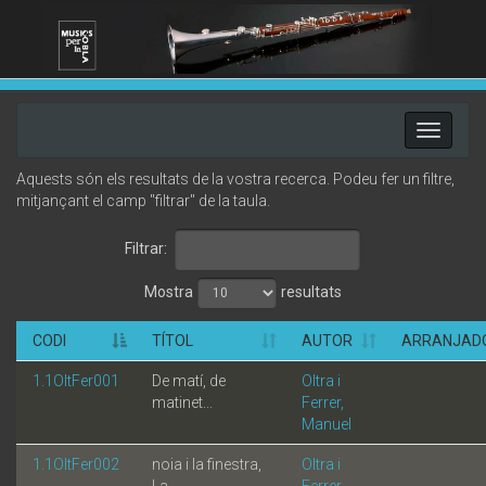
Toggle
navigati
Aquests són els resultats de la vostra recerca. Podeu fer un filtre,
mitjançant el camp "filtrar" de la taula.
Filtrar:
Mostra
resultats
CODI
TÍTOL
AUTOR
ARRANJAD
1.1OltFer001
De matí, de
Oltra i
matinet...
Ferrer,
Manuel
1.1OltFer002
noia i la finestra,
Oltra i
La
Ferrer,