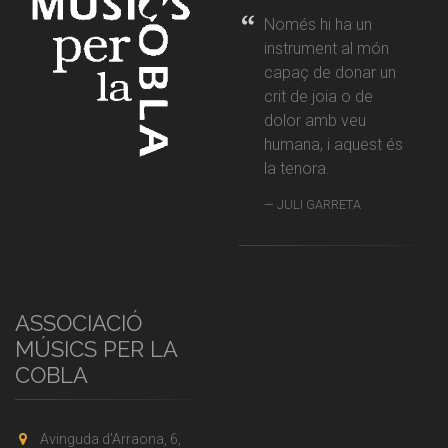
Només hi ha un
instrument al món
capaç de donar un
crit de joia o de
dolor amb veu
humana, i aquest és
la tenora.
JULI GARRETA
ASSOCIACIÓ
MÚSICS PER LA
COBLA
Avinguda d'Arraona, 6,