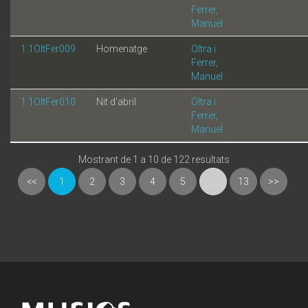
Ferrer,
Manuel
1.1OltFer009
Homenatge
Oltra i
Ferrer,
Manuel
1.1OltFer010
Nit d'abril
Oltra i
Ferrer,
Manuel
Mostrant de 1 a 10 de 122 resultats
<<
1
2
3
4
5
…
13
>>