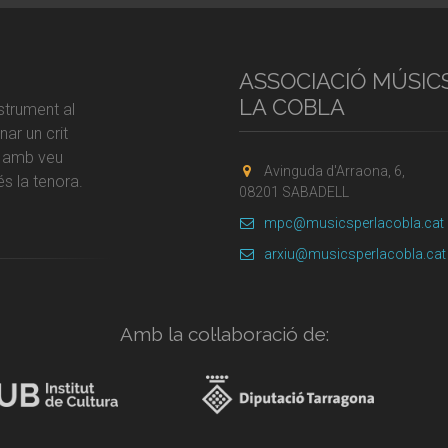
ASSOCIACIÓ MÚSIC
LA COBLA
strument al
ar un crit
r amb veu
Avinguda d'Arraona, 6,
s la tenora.
08201 SABADELL
mpc@musicsperlacobla.cat
arxiu@musicsperlacobla.cat
Amb la col·laboració de: