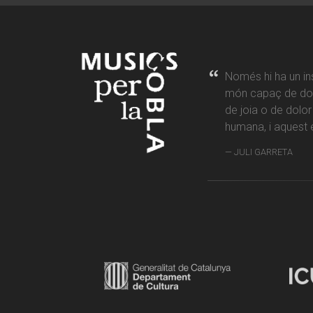
Només hi ha un in
món capaç de don
de joia o de dolo
humana, i aquest é
JULI GARRETA