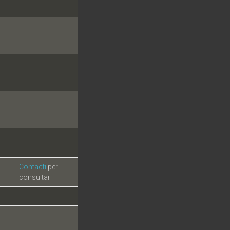
Contacti
per
consultar