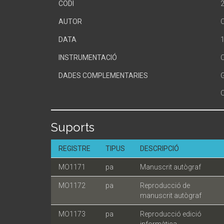
CODI
2
AUTOR
O
DATA
INSTRUMENTACIÓ
DADES COMPLEMENTARIES
G
O
Suports
REGISTRE
TIPUS
DESCRIPCIÓ
MO1171
pa
Manuscrit autògraf
MO1172
pa
Reproducció de
manuscrit autògraf
MO1173
pa
Reproducció edició