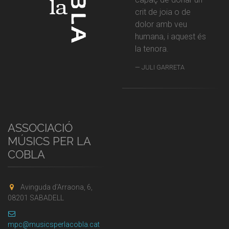
crit de joia o de
dolor amb veu
humana, i aquest és
la tenora.
JULI GARRETA
ASSOCIACIÓ
MÚSICS PER LA
COBLA
Avinguda d'Arraona, 6,
08201 SABADELL
mpc@musicsperlacobla.cat