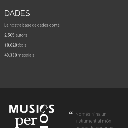
DADES
La nostra base de dades conté:
2.505
autors
18.628
títols
43.330
materials
Només hi ha un
instrument al món
capaç de donar un