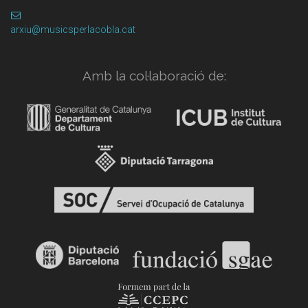
arxiu@musicsperlacobla.cat
Amb la col·laboració de: