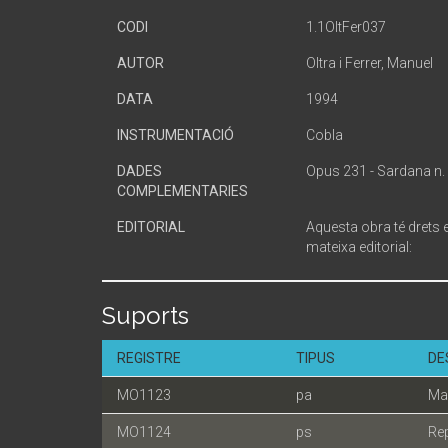
CODI
1.1OltFer037
AUTOR
Oltra i Ferrer, Manuel
DATA
1994
INSTRUMENTACIÓ
Cobla
DADES
Opus 231 - Sardana n.
COMPLEMENTARIES
EDITORIAL
Aquesta obra té drets e
mateixa editorial:
Suports
REGISTRE
TIPUS
DE
MO1123
pa
Ma
MO1124
ps
Re