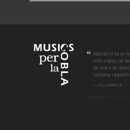
Només hi ha un in
món capaç de don
de joia o de dolo
humana, i aquest é
JULI GARRETA