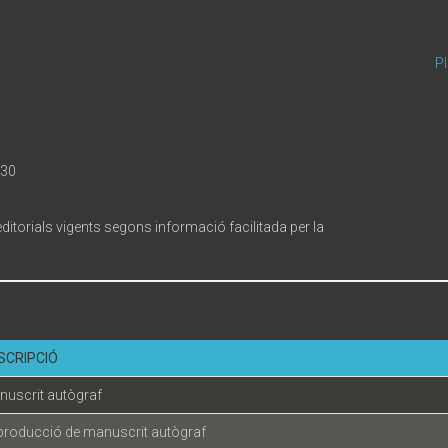
P
 30
ditorials vigents segons informació facilitada per la
SCRIPCIÓ
nuscrit autògraf
producció de manuscrit autògraf