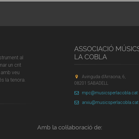
ASSOCIACIÓ MÚSIC
LA COBLA
strument al
ar un crit
r amb veu
Avinguda d'Arraona, 6,
s la tenora.
08201 SABADELL
mpc@musicsperlacobla.cat
arxiu@musicsperlacobla.cat
Amb la col·laboració de: