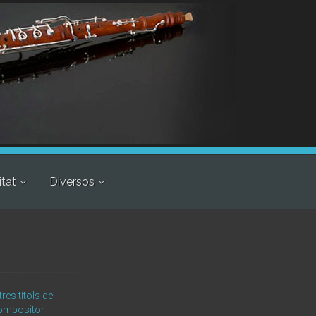
itat
Diversos
tres títols del
ompositor