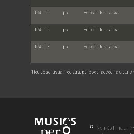
R55115
ps
Edició informàtica
R55116
ps
Edició informàtica
R55117
ps
Edició informàtica
*
Heu de ser usuari registrat per poder accedir a alguns
Només hi ha un in