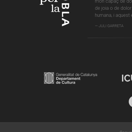
món capaç de don
de joia o de dolo
humana, i aquest é
JULI GARRETA