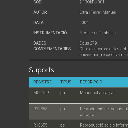
CODI
2.13OltFer001
AUTOR
Oltra i Ferrer, Manuel
DATA
2004
INSTRUMENTACIÓ
3 cobles + Timbales
DADES
Opus 279.
COMPLEMENTARIES
Obra d'encàrrec de les coble
aniversaris, respectivament
Suports
REGISTRE
TIPUS
DESCRIPCIÓ
MO1169
pa
Manuscrit autògraf
R19863
pa
Reproducció de manuscrit
autògraf
R10655
ps
Reproducció edició inform