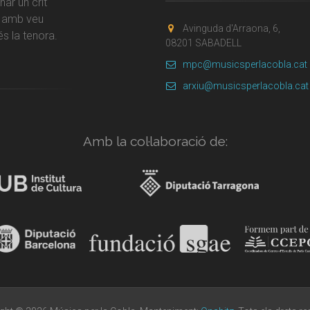
ar un crit
r amb veu
Avinguda d'Arraona, 6,
s la tenora.
08201 SABADELL
mpc@musicsperlacobla.cat
arxiu@musicsperlacobla.cat
Amb la col·laboració de: