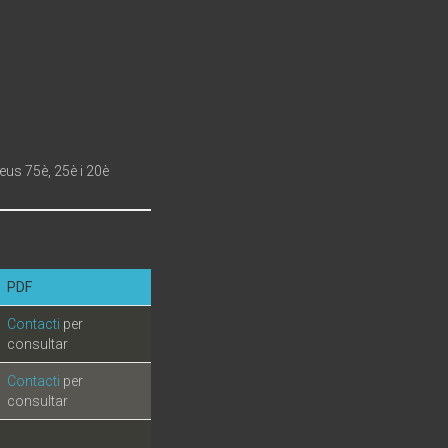
seus 75è, 25è i 20è
PDF
Contacti
per
consultar
Contacti
per
consultar