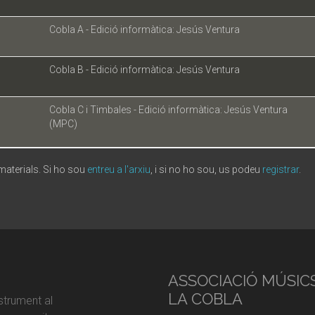
Cobla A - Edició informàtica: Jesús Ventura
Cobla B - Edició informàtica: Jesús Ventura
Cobla C i Timbales - Edició informàtica: Jesús Ventura
(MPC)
 materials. Si ho sou
entreu a l'arxiu
, i si no ho sou, us podeu
registrar
.
ASSOCIACIÓ MÚSIC
LA COBLA
strument al