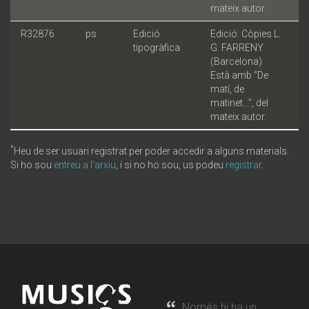
mateix autor.
R32876
ps
Edició
Edició: Còpies L.
tipogràfica
G. FARRENY
(Barcelona)
Està amb “De
matí, de
matinet...”, del
mateix autor.
*
Heu de ser usuari registrat per poder accedir a alguns materials.
Si ho sou
entreu a l'arxiu
, i si no ho sou, us podeu
registrar
.
Només hi ha un