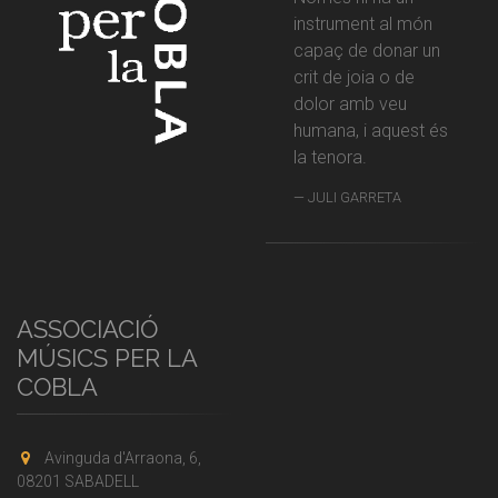
instrument al món
capaç de donar un
crit de joia o de
dolor amb veu
humana, i aquest és
la tenora.
JULI GARRETA
ASSOCIACIÓ
MÚSICS PER LA
COBLA
Avinguda d'Arraona, 6,
08201 SABADELL