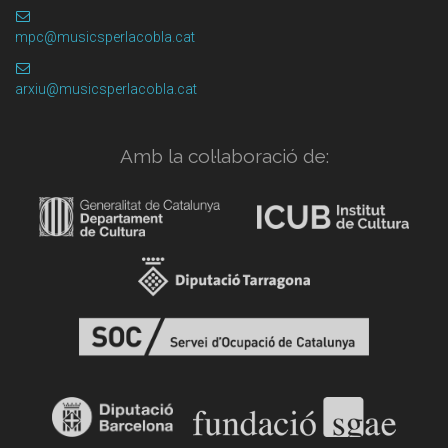
mpc@musicsperlacobla.cat
arxiu@musicsperlacobla.cat
Amb la col·laboració de: