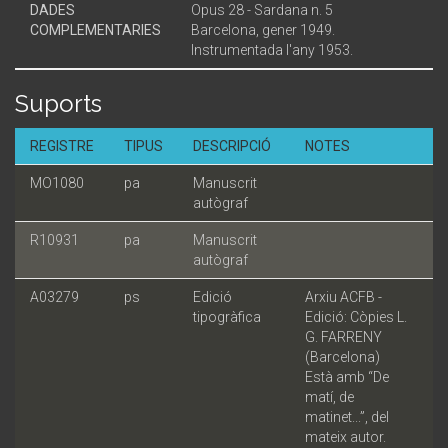
DADES
Opus 28 - Sardana n. 5
COMPLEMENTARIES
Barcelona, gener 1949.
Instrumentada l'any 1953.
Suports
REGISTRE
TIPUS
DESCRIPCIÓ
NOTES
MO1080
pa
Manuscrit
autògraf
R10931
pa
Manuscrit
autògraf
A03279
ps
Edició
Arxiu ACFB -
tipogràfica
Edició: Còpies L.
G. FARRENY
(Barcelona)
Està amb “De
matí, de
matinet...”, del
mateix autor.