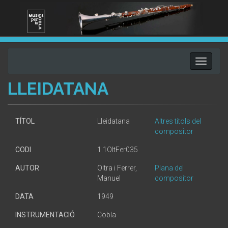
Toggle
navigati
LLEIDATANA
TÍTOL
Lleidatana
Altres títols del
compositor
CODI
1.1OltFer035
AUTOR
Oltra i Ferrer,
Plana del
Manuel
compositor
DATA
1949
INSTRUMENTACIÓ
Cobla