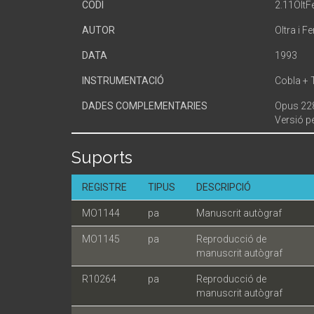
CODI
2.11OltF
AUTOR
Oltra i F
DATA
1993
INSTRUMENTACIÓ
Cobla + 
DADES COMPLEMENTARIES
Opus 22
Versió pe
Suports
REGISTRE
TIPUS
DESCRIPCIÓ
MO1144
pa
Manuscrit autògraf
MO1145
pa
Reproducció de
manuscrit autògraf
R10264
pa
Reproducció de
manuscrit autògraf