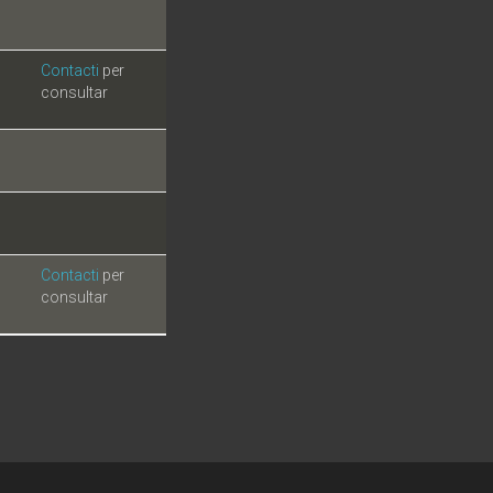
Contacti
per
consultar
Contacti
per
consultar