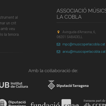
ASSOCIACIÓ MÚSIC
LA COBLA
strument al
ar un crit
r amb veu
Avinguda d'Arraona, 6,
s la tenora.
08201 SABADELL
mpc@musicsperlacobla.cat
arxiu@musicsperlacobla.cat
Amb la col·laboració de: