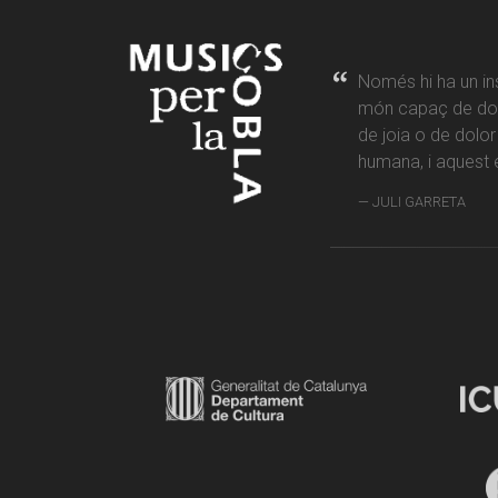
Només hi ha un in
món capaç de don
de joia o de dolo
humana, i aquest é
JULI GARRETA