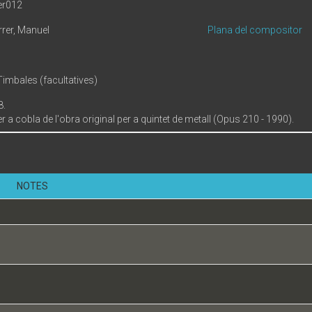
er012
errer, Manuel
Plana del compositor
Timbales (facultatives)
8.
r a cobla de l'obra original per a quintet de metall (Opus 210 - 1990).
NOTES