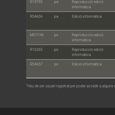
R19795
pa
Reproducció edició
informàtica
R54656
pa
Edició informàtica
MO1146
ps
Reproducció edició
informàtica
R10265
ps
Reproducció edició
informàtica
R54657
ps
Edició informàtica
*
Heu de ser usuari registrat per poder accedir a alguns