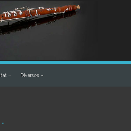
itat
Diversos
itor