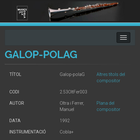
Toggle
navigati
GALOP-POLAG
TÍTOL
Galop-polaG
Altres títols del
compositor
CODI
2.53OltFer003
AUTOR
Oltra i Ferrer,
Plana del
Manuel
compositor
DATA
1992
INSTRUMENTACIÓ
Cobla+