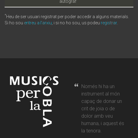
autògraf
*
Heu de ser usuari registrat per poder accedir a alguns materials.
Si ho sou
entreu a l'arxiu
, i si no ho sou, us podeu
registrar
.
Només hi ha un
instrument al món
capaç de donar un
crit de joia o de
dolor amb veu
humana, i aquest és
la tenora.