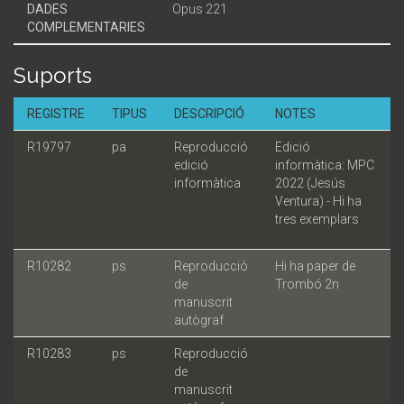
DADES
Opus 221
COMPLEMENTARIES
Suports
REGISTRE
TIPUS
DESCRIPCIÓ
NOTES
R19797
pa
Reproducció
Edició
edició
informàtica: MPC
informàtica
2022 (Jesús
Ventura) - Hi ha
tres exemplars
R10282
ps
Reproducció
Hi ha paper de
de
Trombó 2n
manuscrit
autògraf
R10283
ps
Reproducció
de
manuscrit