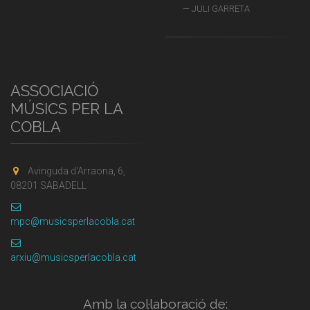
JULI GARRETA
ASSOCIACIÓ
MÚSICS PER LA
COBLA
Avinguda d'Arraona, 6,
08201 SABADELL
mpc@musicsperlacobla.cat
arxiu@musicsperlacobla.cat
Amb la col·laboració de: