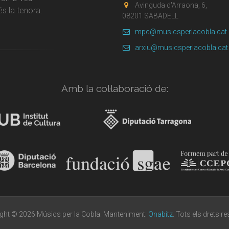
Avinguda d'Arraona, 6,
s la tenora.
08201 SABADELL
mpc@musicsperlacobla.cat
arxiu@musicsperlacobla.cat
Amb la col·laboració de:
ght © 2026 Músics per la Cobla. Manteniment:
Onabitz
. Tots els drets r