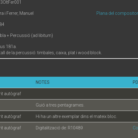
53OltFer001
ra i Ferrer, Manuel
Plana del composito
84
bla + Percussió (ad libitum)
us 181a.
all de la percussió: timbales, caixa, plat i wood block.
NOTES
PD
t autògraf
Guió a tres pentagrames.
t autògraf
Hi ha un altre exemplar dins el mateix bloc.
t autògraf
Digitalització de: R10489
Co