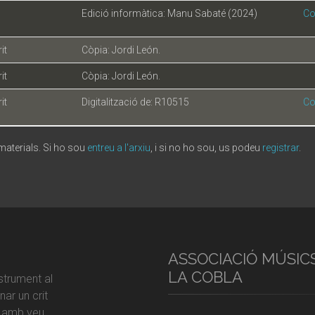
Edició informàtica: Manu Sabaté (2024)
Co
it
Còpia: Jordi León.
it
Còpia: Jordi León.
it
Digitalització de: R10515
Co
 materials. Si ho sou
entreu a l'arxiu
, i si no ho sou, us podeu
registrar
.
ASSOCIACIÓ MÚSIC
LA COBLA
strument al
ar un crit
r amb veu