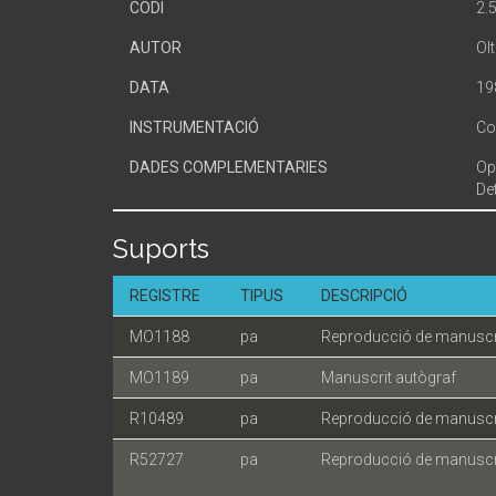
CODI
2.
AUTOR
Olt
DATA
19
INSTRUMENTACIÓ
Co
DADES COMPLEMENTARIES
Op
Det
Suports
REGISTRE
TIPUS
DESCRIPCIÓ
MO1188
pa
Reproducció de manuscri
MO1189
pa
Manuscrit autògraf
R10489
pa
Reproducció de manuscri
R52727
pa
Reproducció de manuscri