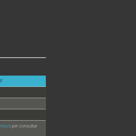
r
F
ntacti
per consultar