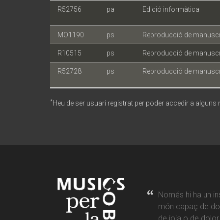
R52756
pa
Edició informàtica
MO1190
ps
Reproducció de manuscr
R10515
ps
Reproducció de manuscr
R52728
ps
Reproducció de manuscr
*
Heu de ser usuari registrat per poder accedir a alguns
Només hi ha un in
món capaç de don
de joia o de dolo