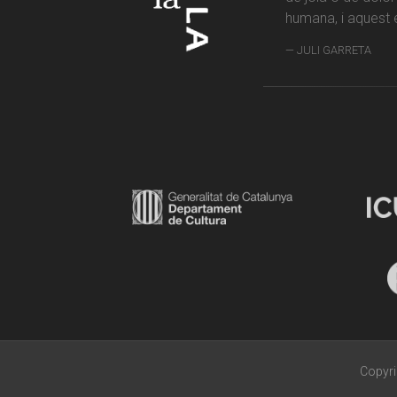
humana, i aquest é
JULI GARRETA
Copyri