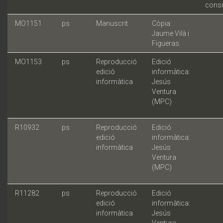
consu
MO1151
ps
Manuscrit
Còpia:
Jaume Vilà i
Figueras.
MO1153
ps
Reproducció
Edició
edició
informàtica:
informàtica
Jesús
Ventura
(MPC)
R10932
ps
Reproducció
Edició
edició
informàtica:
informàtica
Jesús
Ventura
(MPC)
R11282
ps
Reproducció
Edició
edició
informàtica:
informàtica
Jesús
Ventura