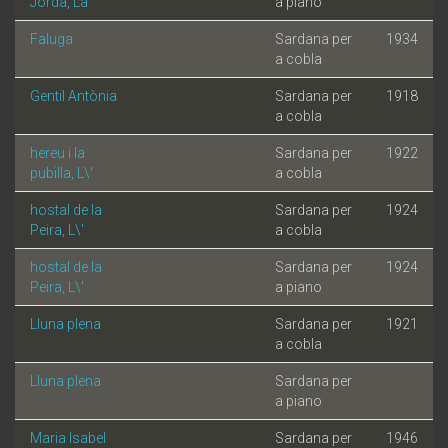
Jordà, La
a piano
Faluga
Sardana per
1934
a cobla
Gentil Antònia
Sardana per
1918
a cobla
hereu i la
Sardana per
1922
pubilla, L\'
a cobla
hostal de la
Sardana per
1924
Peira, L\'
a cobla
hostal de la
Sardana per
1924
Peira, L\'
a piano
Lluna plena
Sardana per
1921
a cobla
Lluna plena
Sardana per
a piano
Maria Isabel
Sardana per
1946