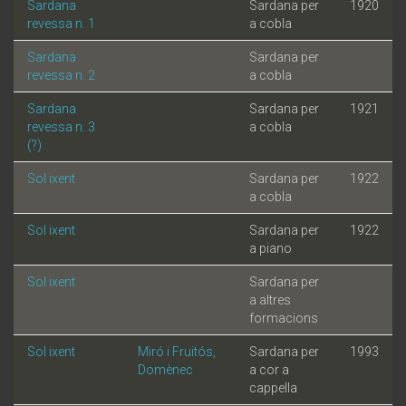
Sardana
Sardana per
1920
revessa n. 1
a cobla
Sardana
Sardana per
revessa n. 2
a cobla
Sardana
Sardana per
1921
revessa n. 3
a cobla
(?)
Sol ixent
Sardana per
1922
a cobla
Sol ixent
Sardana per
1922
a piano
Sol ixent
Sardana per
a altres
formacions
Sol ixent
Miró i Fruitós,
Sardana per
1993
Domènec
a cor a
cappella