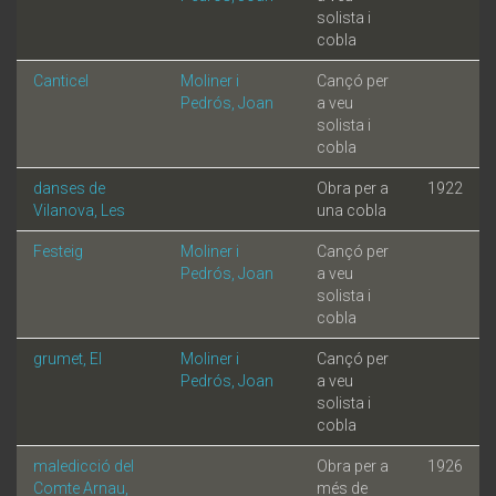
solista i
cobla
Canticel
Moliner i
Cançó per
Pedrós, Joan
a veu
solista i
cobla
danses de
Obra per a
1922
Vilanova, Les
una cobla
Festeig
Moliner i
Cançó per
Pedrós, Joan
a veu
solista i
cobla
grumet, El
Moliner i
Cançó per
Pedrós, Joan
a veu
solista i
cobla
maledicció del
Obra per a
1926
Comte Arnau,
més de