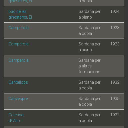
ginesteres, El
a cobla
bac de les
Sardana per
1924
ginesteres, El
a piano
Camperola
Sardana per
1923
a cobla
Camperola
Sardana per
1923
a piano
Camperola
Sardana per
a altres
formacions
Cantallops
Sardana per
1932
a cobla
Capvespre
Sardana per
1935
a cobla
Caterina
Sardana per
1922
d\'Alió
a cobla