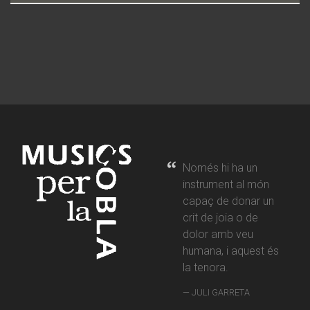
Només hi ha un
instrument al món
capaç de donar un
crit de joia o de
dolor amb veu
humana, i aquest és
la tenora.
JULI GARRETA