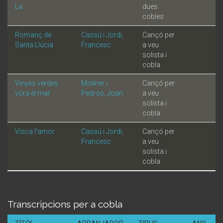
La
dues
cobles
Romanç de
Cassú i Jordi,
Cançó per
Santa Llúcia
Francesc
a veu
solista i
cobla
Vinyes verdes
Moliner i
Cançó per
vora el mar
Pedrós, Joan
a veu
solista i
cobla
Visca l'amor
Cassú i Jordi,
Cançó per
Francesc
a veu
solista i
cobla
Transcripcions per a cobla