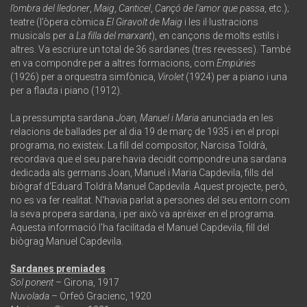
l’ombra del lledoner
,
Maig
,
Canticel
,
Cançó de l'amor que passa
, etc.);
teatre (l’òpera còmica
El Giravolt de Maig
i les il·lustracions
musicals per a
La filla del marxant
), en cançons de molts estils i
altres. Va escriure un total de 36 sardanes (tres revesses). També
en va compondre per a altres formacions, com
Empúries
(1926) per a orquestra simfònica,
Virolet
(1924) per a piano i una
per a flauta i piano (1912).
La pressumpta sardana
Joan, Manuel i Maria
anunciada en les
relacions de ballades per al dia 19 de març de 1935 i en el propi
programa, no existeix. La fill del compositor, Narcisa Toldrà,
recordava que el seu pare havia decidit compondre una sardana
dedicada als germans Joan, Manuel i Maria Capdevila, fills del
biògraf d'Eduard Toldrà Manuel Capdevila. Aquest projecte, però,
no es va fer realitat. N'havia parlat a persones del seu entorn com
la seva propera sardana, i per això va aprèixer en el programa.
Aquesta informació l'ha facilitada el Manuel Capdevila, fill del
biògrag Manuel Capdevila.
Sardanes premiades
Sol ponent
– Girona, 1917
Nuvolada
– Orfeó Gracienc, 1920