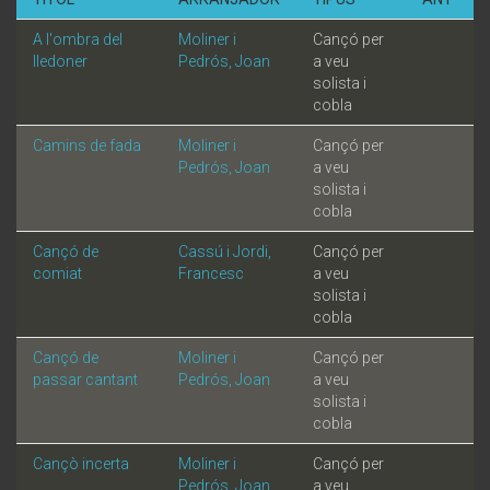
A l'ombra del
Moliner i
Cançó per
lledoner
Pedrós, Joan
a veu
solista i
cobla
Camins de fada
Moliner i
Cançó per
Pedrós, Joan
a veu
solista i
cobla
Cançó de
Cassú i Jordi,
Cançó per
comiat
Francesc
a veu
solista i
cobla
Cançó de
Moliner i
Cançó per
passar cantant
Pedrós, Joan
a veu
solista i
cobla
Cançò incerta
Moliner i
Cançó per
Pedrós, Joan
a veu