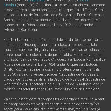
Nicolau
(harmonia). Quan finalitzà els seus estudis, va començar
la seva carrera professional tocant a l'orquestra del Teatre Còmic,
sent concertino de l'orquestra de la Societat La Família Obrera de
Sants, que interpretava sarsueles i realitzant diversos recitals i
concerts de música de cambra. L'any 1912 debutà també a
l'Ateneu de Barcelona.
Excel·lent violinista, fundà el quartet de corda Renaixement, amb
actuacions a Espanya i una curta estada a diverses capitals
musicals europees. El grup va intepretar obres d'autors clàssics i
contemporànis, incloent les del propi Toldrà. Més endavant fou
professor de violí i de direcció d'orquestra a l’Escola Municipal de
Música de Barcelona. L'any 1924 fundà l'Orquestra d'Estudis
Simfònics, formada per músics no professionals, i durant els
anys 30 va dirigir diverses vegades l'orquestra de Pau Casals.
L'agost de 1936 es va afiliar a la Secció de Músics d'Orquestra del
Sindicat Únic d'Espectacles de la CNT. Des de 1944 fins a la seva
mort fou director titular de l’Orquestra Municipal de Barcelona.
Va ser qualificat com el compositor de sardanes més líric. A part
del camp sardanista va destacar en la música de cambra (
Sis
sonets per a violí i piano
, el quartet
Vistes al mar
, etc.); els lieds (
A