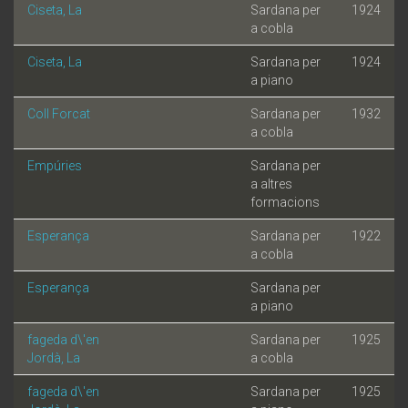
Ciseta, La
Sardana per
1924
a cobla
Ciseta, La
Sardana per
1924
a piano
Coll Forcat
Sardana per
1932
a cobla
Empúries
Sardana per
a altres
formacions
Esperança
Sardana per
1922
a cobla
Esperança
Sardana per
a piano
fageda d\'en
Sardana per
1925
Jordà, La
a cobla
fageda d\'en
Sardana per
1925