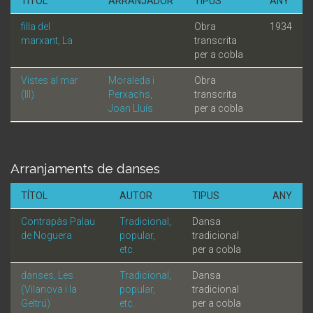
TÍTOL
ARRANJADOR
TIPUS
ANY
filla del
Obra
1934
marxant, La
transcrita
per a cobla
Vistes al mar
Moraleda i
Obra
(III)
Perxachs,
transcrita
Joan Lluís
per a cobla
Arranjaments de danses
TÍTOL
AUTOR
TIPUS
ANY
Contrapàs Palau
Tradicional,
Dansa
de Noguera
popular,
tradicional
etc.
per a cobla
danses, Les
Tradicional,
Dansa
(Vilanova i la
popular,
tradicional
Geltrú)
etc.
per a cobla