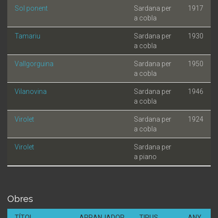
Sol ponent
Sardana per
1917
a cobla
Tamariu
Sardana per
1930
a cobla
Vallgorguina
Sardana per
1950
a cobla
Vilanovina
Sardana per
1946
a cobla
Virolet
Sardana per
1924
a cobla
Virolet
Sardana per
a piano
Obres
TÍTOL
ARRANJADOR
TIPUS
ANY