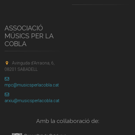
ASSOCIACIÓ
MÚSICS PER LA
COBLA
Avinguda d'Arraona, 6,
08201 SABADELL
mpc@musicsperlacobla.cat
arxiu@musicsperlacobla.cat
Amb la col·laboració de: