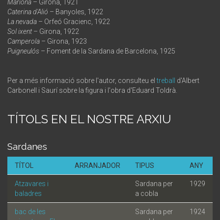
Mariona
– Girona, 1921
Caterina d'Alió
– Banyoles, 1922
La nevada
– Orfeó Gracienc, 1922
Sol ixent
– Girona, 1922
Camperola
– Girona, 1923
Puigneulós
– Foment de la Sardana de Barcelona, 1925
Per a més informació sobre l'autor, consulteu el
treball
d'Albert
Carbonell i Saurí sobre la figura i l'obra d'Eduard Toldrà.
TÍTOLS EN EL NOSTRE ARXIU
Sardanes
TÍTOL
ARRANJADOR
TIPUS
ANY
Atzavares i
Sardana per
1929
baladres
a cobla
bac de les
Sardana per
1924