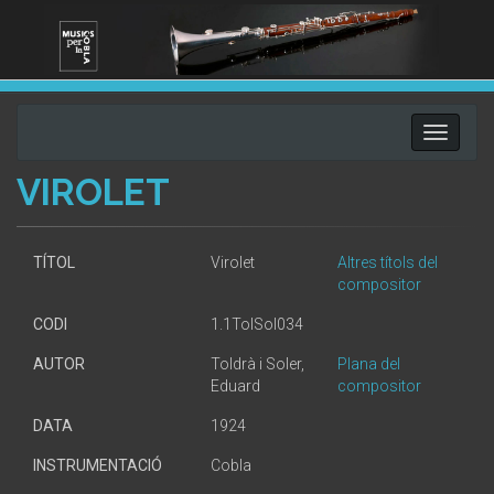
Toggle
navigati
VIROLET
TÍTOL
Virolet
Altres títols del
compositor
CODI
1.1TolSol034
AUTOR
Toldrà i Soler,
Plana del
Eduard
compositor
DATA
1924
INSTRUMENTACIÓ
Cobla