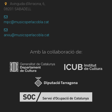
Avinguda d'Arraona, 6,
08201 SABADELL
mpc@musicsperlacobla.cat
arxiu@musicsperlacobla.cat
Amb la col·laboració de: