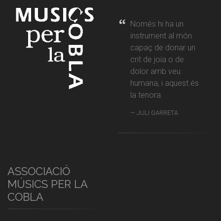
Només hi ha un
instrument al món
capaç de donar un
crit de joia o de
dolor amb veu
humana, i aquest és
la tenora.
JULI GARRETA
ASSOCIACIÓ
MÚSICS PER LA
COBLA