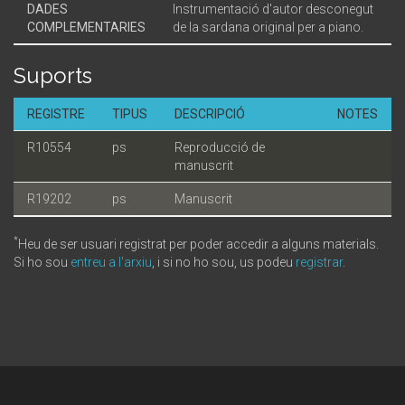
DADES
Instrumentació d'autor desconegut
COMPLEMENTARIES
de la sardana original per a piano.
Suports
REGISTRE
TIPUS
DESCRIPCIÓ
NOTES
R10554
ps
Reproducció de
manuscrit
R19202
ps
Manuscrit
*
Heu de ser usuari registrat per poder accedir a alguns materials.
Si ho sou
entreu a l'arxiu
, i si no ho sou, us podeu
registrar
.