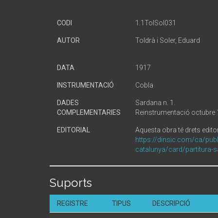
CODI
1.1TolSol031
AUTOR
Toldrà i Soler, Eduard
DATA
1917
INSTRUMENTACIÓ
Cobla
DADES
Sardana n. 1.
COMPLEMENTARIES
Reinstrumentació octubre
EDITORIAL
Aquesta obra té drets editor
https://dinsic.com/ca/publ
catalunya/card/partitura-
Suports
REGISTRE
TIPUS
DESCRIPCIÓ