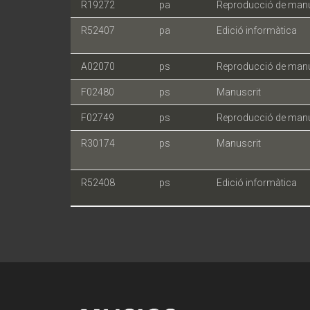
R19272
pa
Reproducció de manu
R52407
pa
Edició informàtica
A02070
ps
Reproducció de manu
F02480
ps
Manuscrit
F02749
ps
Reproducció de manu
R30174
ps
Manuscrit
R52408
ps
Edició informàtica