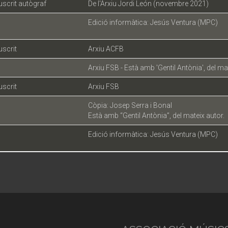
scrit autògraf
De l'Arxiu Jordi León (novembre 2021)
Edició informàtica: Jesús Ventura (MPC)
scrit
Arxiu ACFB
Arxiu FSB - Està amb 'Gentil Antònia', del ma
scrit
Arxiu FSB
Còpia: Josep Serra i Bonal
Està amb “Gentil Antònia”, del mateix autor.
Edició informàtica: Jesús Ventura (MPC)