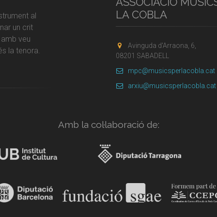
ASSOCIACIÓ MÚSIC
LA COBLA
strument al
ar un crit
r amb veu
Avinguda d'Arraona, 6,
s la tenora.
08201 SABADELL
mpc@musicsperlacobla.cat
arxiu@musicsperlacobla.cat
Amb la col·laboració de: