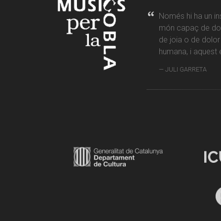
Només hi ha un in
món capaç de don
de joia o de dolo
humana, i aquest é
JULI GARRETA