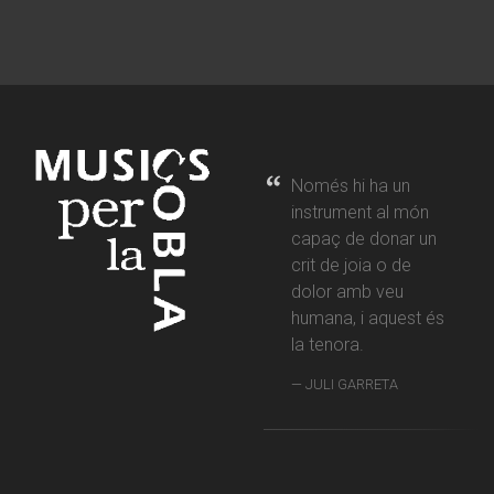
Només hi ha un
instrument al món
capaç de donar un
crit de joia o de
dolor amb veu
humana, i aquest és
la tenora.
JULI GARRETA