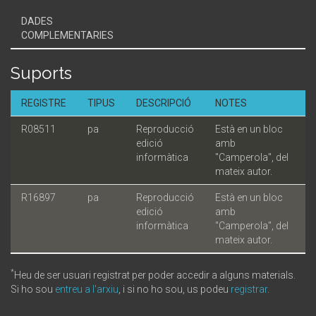
DADES
COMPLEMENTARIES
Suports
REGISTRE
TIPUS
DESCRIPCIÓ
NOTES
R08511
pa
Reproducció
Està en un bloc
edició
amb
informàtica
"Camperola", del
mateix autor.
R16897
pa
Reproducció
Està en un bloc
edició
amb
informàtica
"Camperola", del
mateix autor.
*
Heu de ser usuari registrat per poder accedir a alguns materials.
Si ho sou
entreu a l'arxiu
, i si no ho sou, us podeu
registrar
.