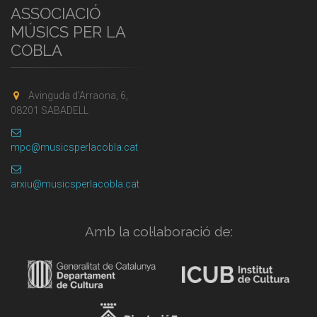
ASSOCIACIÓ
MÚSICS PER LA
COBLA
Avinguda d'Arraona, 6,
08201 SABADELL
mpc@musicsperlacobla.cat
arxiu@musicsperlacobla.cat
Amb la col·laboració de: