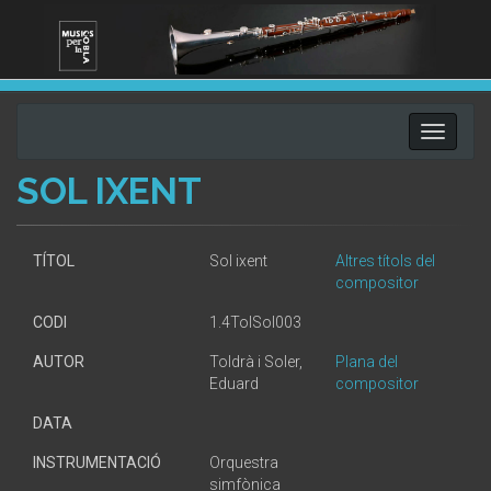
Toggle
navigati
SOL IXENT
TÍTOL
Sol ixent
Altres títols del
compositor
CODI
1.4TolSol003
AUTOR
Toldrà i Soler,
Plana del
Eduard
compositor
DATA
INSTRUMENTACIÓ
Orquestra
simfònica