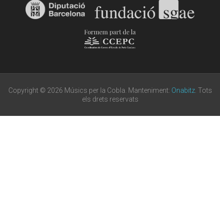
Copyright © 2026 Músics per la Cobla. Manteniment:
Onabitz
. Tots
els drets reservats