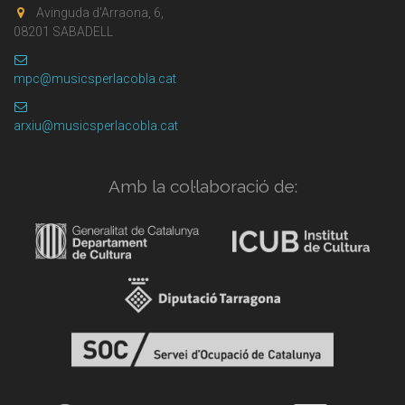
Avinguda d'Arraona, 6,
08201 SABADELL
mpc@musicsperlacobla.cat
arxiu@musicsperlacobla.cat
Amb la col·laboració de: