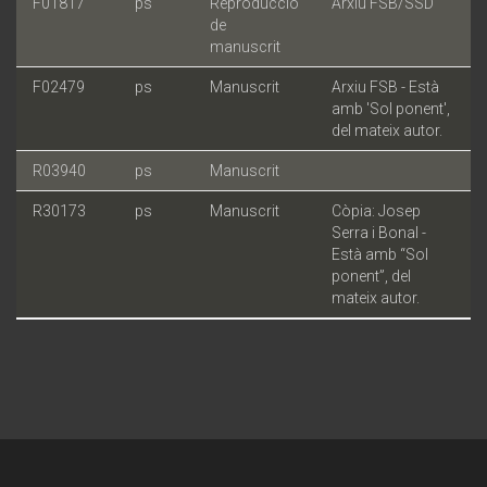
F01817
ps
Reproducció
Arxiu FSB/SSD
de
manuscrit
F02479
ps
Manuscrit
Arxiu FSB - Està
amb 'Sol ponent',
del mateix autor.
R03940
ps
Manuscrit
R30173
ps
Manuscrit
Còpia: Josep
Serra i Bonal -
Està amb “Sol
ponent”, del
mateix autor.