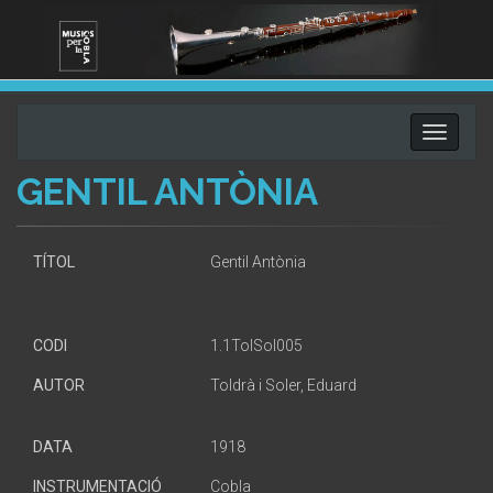
Toggle
navigati
GENTIL ANTÒNIA
TÍTOL
Gentil Antònia
CODI
1.1TolSol005
AUTOR
Toldrà i Soler, Eduard
DATA
1918
INSTRUMENTACIÓ
Cobla