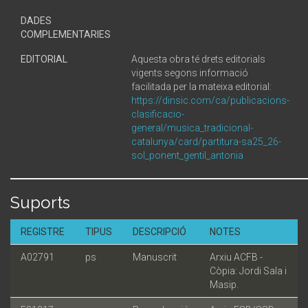
DADES
COMPLEMENTARIES
EDITORIAL
Aquesta obra té drets editorials
vigents segons informació
facilitada per la mateixa editorial:
https://dinsic.com/ca/publicacions-
clasificacio-
general/musica_tradicional-
catalunya/card/partitura-sa25_26-
sol_ponent_gentil_antonia
Suports
REGISTRE
TIPUS
DESCRIPCIÓ
NOTES
A02791
ps
Manuscrit
Arxiu ACFB -
Còpia: Jordi Sala i
Masip.