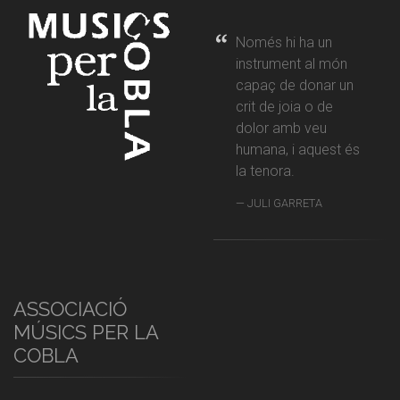
Només hi ha un
instrument al món
capaç de donar un
crit de joia o de
dolor amb veu
humana, i aquest és
la tenora.
JULI GARRETA
ASSOCIACIÓ
MÚSICS PER LA
COBLA