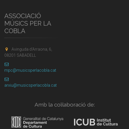
ASSOCIACIÓ
MÚSICS PER LA
COBLA
Avinguda d'Arraona, 6,
08201 SABADELL
mpc@musicsperlacobla.cat
arxiu@musicsperlacobla.cat
Amb la col·laboració de: