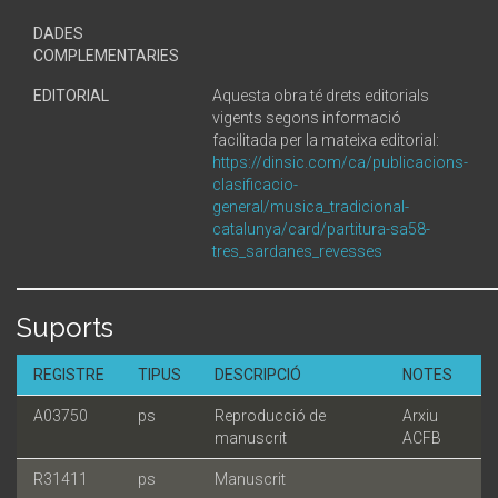
DADES
COMPLEMENTARIES
EDITORIAL
Aquesta obra té drets editorials
vigents segons informació
facilitada per la mateixa editorial:
https://dinsic.com/ca/publicacions-
clasificacio-
general/musica_tradicional-
catalunya/card/partitura-sa58-
tres_sardanes_revesses
Suports
REGISTRE
TIPUS
DESCRIPCIÓ
NOTES
A03750
ps
Reproducció de
Arxiu
manuscrit
ACFB
R31411
ps
Manuscrit