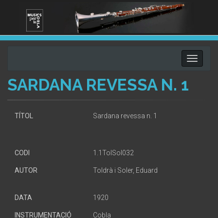
Toggle
navigati
SARDANA REVESSA N. 1
TÍTOL
Sardana revessa n. 1
CODI
1.1TolSol032
AUTOR
Toldrà i Soler, Eduard
DATA
1920
INSTRUMENTACIÓ
Cobla