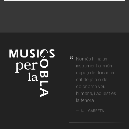
Només hi ha un
instrument al món
capaç de donar un
crit de joia o de
dolor amb veu
humana, i aquest és
la tenora.
JULI GARRETA