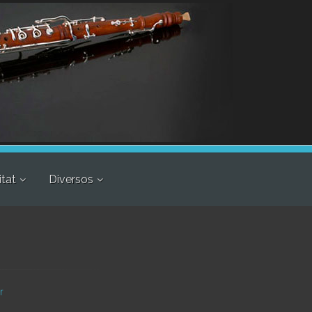
itat
Diversos
r