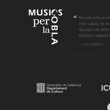
Només hi ha un in
món capaç de don
de joia o de dolo
humana, i aquest é
JULI GARRETA