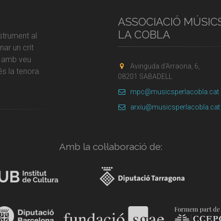
ASSOCIACIÓ MÚSIC
LA COBLA
strument al
ar un crit
r amb veu
Avinguda d'Arraona, 6,
s la tenora.
08201 SABADELL
mpc@musicsperlacobla.cat
arxiu@musicsperlacobla.cat
Amb la col·laboració de: