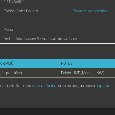
1.3TolSol011
Toldrà i Soler, Eduard
Plana del compositor
Piano
Dedicatòria:
A Josep Serra, mestre de sardanes.
CRIPCIÓ
NOTES
ió tipogràfica
Edició: UME (Madrid, 1963)
 materials. Si ho sou
entreu a l'arxiu
, i si no ho sou, us podeu
registrar
.