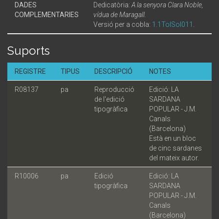
DADES
Dedicatòria:
A la senyora Clara Noble,
COMPLEMENTARIES
vídua de Maragall.
Versió per a cobla:
1.1TolSol011
.
Suports
REGISTRE
TIPUS
DESCRIPCIÓ
NOTES
R08137
pa
Reproducció
Edició: LA
de l'edició
SARDANA
tipogràfica
POPULAR - J.M.
Canals
(Barcelona)
Està en un bloc
de cinc sardanes
del mateix autor.
R10006
pa
Edició
Edició: LA
tipogràfica
SARDANA
POPULAR - J.M.
Canals
(Barcelona)