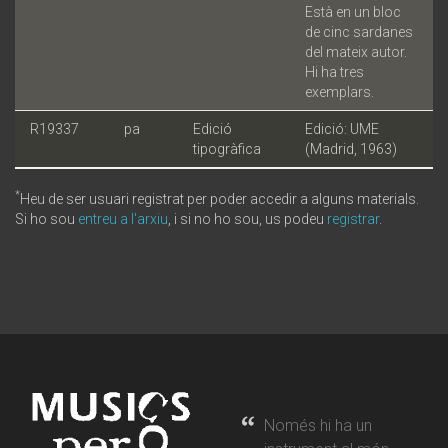
Està en un bloc
de cinc sardanes
del mateix autor.
Hi ha tres
exemplars.
R19337
pa
Edició
Edició: UME
tipogràfica
(Madrid, 1963)
*
Heu de ser usuari registrat per poder accedir a alguns materials.
Si ho sou
entreu a l'arxiu
, i si no ho sou, us podeu
registrar
.
Només hi ha un