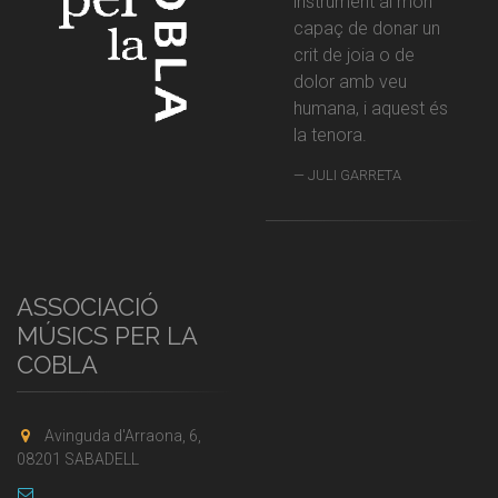
instrument al món
capaç de donar un
crit de joia o de
dolor amb veu
humana, i aquest és
la tenora.
JULI GARRETA
ASSOCIACIÓ
MÚSICS PER LA
COBLA
Avinguda d'Arraona, 6,
08201 SABADELL