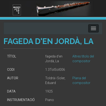
Toggle
navigati
FAGEDA D'EN JORDÀ, LA
TÍTOL
fageda d'en
Altres títols del
Jordà, La
compositor
CODI
1.3TolSol006
AUTOR
Toldrà i Soler,
Plana del
Eduard
compositor
DATA
1925
INSTRUMENTACIÓ
Piano