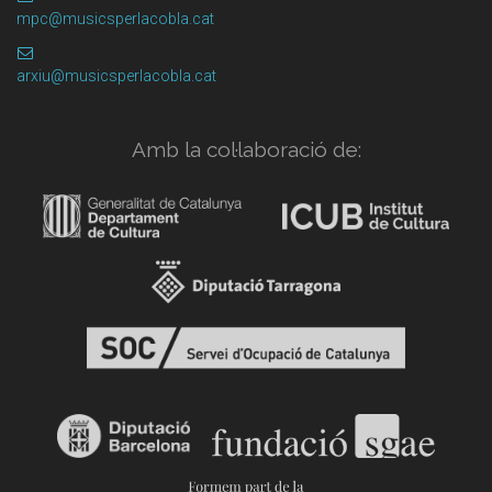
mpc@musicsperlacobla.cat
arxiu@musicsperlacobla.cat
Amb la col·laboració de: