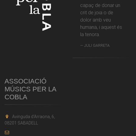
capaç de donar un
crit de joia o de
dolor amb veu
humana, i aquest és
la tenora.
JULI GARRETA
ASSOCIACIÓ
MÚSICS PER LA
COBLA
Avinguda d'Arraona, 6,
08201 SABADELL