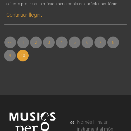
així com projectar la música per a cobla de caràcter simfònic.
Continuar llegint
<<
1
2
3
4
5
6
7
8
9
10
Només hi ha un
instrument al món