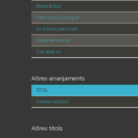
Missa Brevis
Petita oda a Verdaguer
So d'onze i percussió
Terres llemosines
Tots amb un
Altres arranjaments
TÍTOL
Violetes del bosc
Altres títols