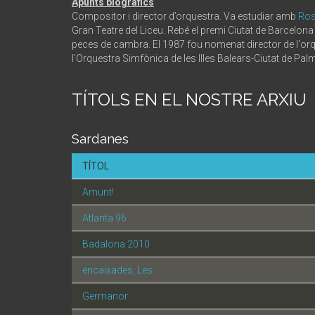
Apunts biogràfics
Compositor i director d’orquestra. Va estudiar amb
Ros
Gran Teatre del Liceu. Rebé el premi Ciutat de Barcelona
peces de cambra. El 1987 fou nomenat director de l'orque
l’Orquestra Simfònica de les Illes Balears-Ciutat de Palm
TÍTOLS EN EL NOSTRE ARXIU
Sardanes
TÍTOL
Amunt!
Atlanta 96
Badalona 2010
encaixades, Les
Germanor