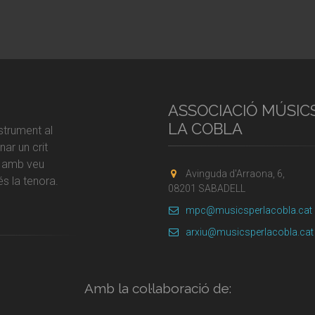
ASSOCIACIÓ MÚSIC
LA COBLA
strument al
ar un crit
r amb veu
Avinguda d'Arraona, 6,
s la tenora.
08201 SABADELL
mpc@musicsperlacobla.cat
arxiu@musicsperlacobla.cat
Amb la col·laboració de: