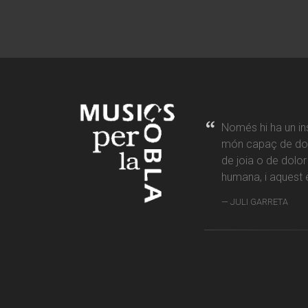
Només hi ha un in
món capaç de don
de joia o de dolo
humana, i aquest é
JULI GARRETA