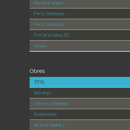
Noces d\'argent
Per tú, Catalunya
Per tú, Catalunya
Port de la Selva, (El)
Synera
Obres
TÍTOL
660 anys
Concert catalanesc
Divertimento
illa de la Galera, L'