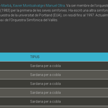
-Marbà
,
Xavier Montsalvatge
i
Manuel Oltra
. Va ser membre de l’orquestr
 (1983) per la primera de les seves simfonies. Ha escrit una altra simfon
stra de la universitat de Portland (EUA), on residí fins al 1997. Actualme
a i de l’Orquestra Simfònica del Vallès.
TIPUS
Sardana per a cobla
Sardana per a cobla
Sardana per a cobla
Sardana per a cobla
Sardana per a cobla