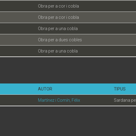
Obra per a cor i cobla
Obra per a cor i cobla
Obra per a una cobla
Obra per a dues cobles
Obra per a una cobla
AUTOR
TIPUS
Martínez i Comín, Fèlix
Sardana per