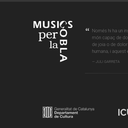
Només hi ha un in
món capaç de don
de joia o de dolo
humana, i aquest é
JULI GARRETA