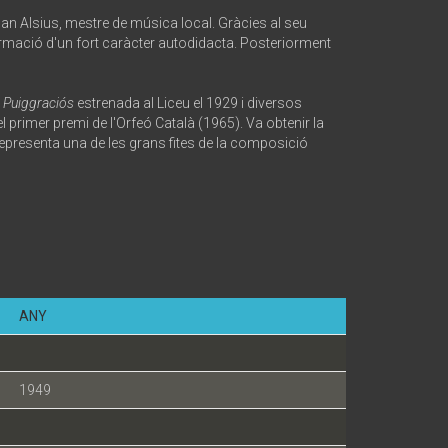
an Alsius, mestre de música local. Gràcies al seu
 formació d'un fort caràcter autodidacta. Posteriorment
Puiggraciós
­ estrenada al Liceu el 1929 i diversos
rimer premi de l'Orfeó Català (1965). Va obtenir la
epresenta una de les grans fites de la composició
ANY
1949