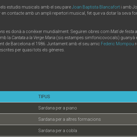
 els estudis musicals amb el seu pare
Joan Baptista Blancafort
i amb Jo
ntrar en contacte amb un ampli repertori musical, fet que va dotar la seva
ons
es donà a conèixer mundialment. Seguiren obres com
Matí de festa a
 Amb la
Cantata a la Verge Maria
(sis estampes simfonicovocals) guanyà el p
ament de Barcelona el 1986. Juntament amb el seu amic
Federic Mompou
r
rites per quasi tots els gèneres.
TIPUS
Sardana per a piano
Sardana per a altres formacions
Sardana per a cobla