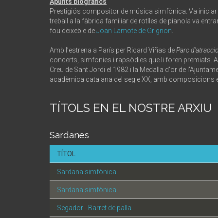
Apunts biogràfics
Prestigiós compositor de música simfònica. Va iniciar
treball a la fàbrica familiar de rotlles de pianola va e
fou deixeble de
Joan Lamote de Grignon
.
Amb l’estrena a París per Ricard Viñas de
Parc
d'atracci
concerts, simfonies i rapsòdies que li foren premiats.
Creu de Sant Jordi el 1982 i la Medalla d'or de l'Ajunt
acadèmica catalana del segle XX, amb composicions esc
TÍTOLS EN EL NOSTRE ARXIU
Sardanes
TÍTOL
Sardana simfònica
Sardana simfònica
Segador - Barret de palla