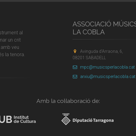
ASSOCIACIÓ MÚSIC
LA COBLA
strument al
ar un crit
r amb veu
Avinguda d'Arraona, 6,
s la tenora.
08201 SABADELL
mpc@musicsperlacobla.cat
arxiu@musicsperlacobla.cat
Amb la col·laboració de: