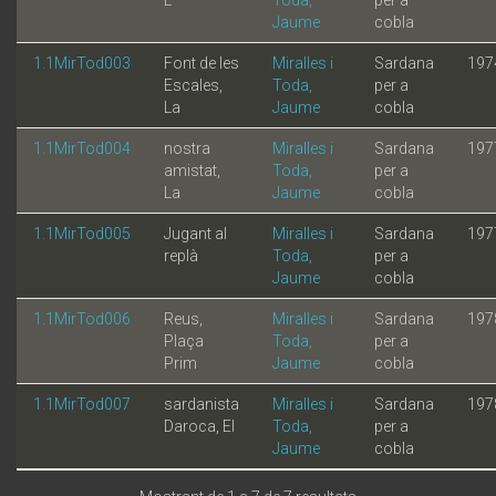
Jaume
cobla
1.1MirTod003
Font de les
Miralles i
Sardana
197
Escales,
Toda,
per a
La
Jaume
cobla
1.1MirTod004
nostra
Miralles i
Sardana
197
amistat,
Toda,
per a
La
Jaume
cobla
1.1MirTod005
Jugant al
Miralles i
Sardana
197
replà
Toda,
per a
Jaume
cobla
1.1MirTod006
Reus,
Miralles i
Sardana
197
Plaça
Toda,
per a
Prim
Jaume
cobla
1.1MirTod007
sardanista
Miralles i
Sardana
197
Daroca, El
Toda,
per a
Jaume
cobla