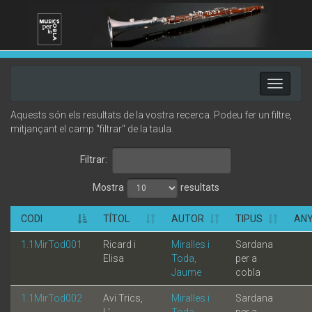
Toggle
navigati
Aquests són els resultats de la vostra recerca. Podeu fer un filtre,
mitjançant el camp "filtrar" de la taula.
Filtrar:
Mostra
resultats
CODI
TÍTOL
AUTOR
TIPUS
AN
1.1MirTod001
Ricard i
Miralles i
Sardana
Elisa
Toda,
per a
Jaume
cobla
1.1MirTod002
Avi Trics,
Miralles i
Sardana
L'
Toda,
per a