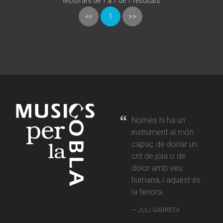
Mostrant de 1 a 7 de 7 resultats
<<
1
>>
Només hi ha un
instrument al món
capaç de donar un
crit de joia o de
dolor amb veu
humana, i aquest és
la tenora.
JULI GARRETA