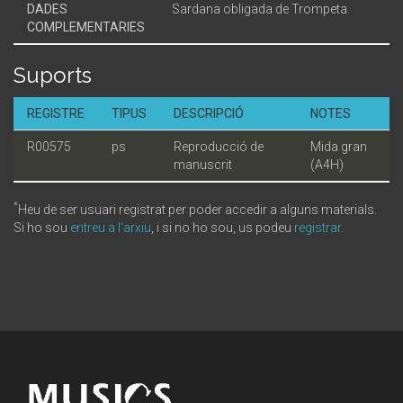
DADES
Sardana obligada de Trompeta.
COMPLEMENTARIES
Suports
REGISTRE
TIPUS
DESCRIPCIÓ
NOTES
R00575
ps
Reproducció de
Mida gran
manuscrit
(A4H)
*
Heu de ser usuari registrat per poder accedir a alguns materials.
Si ho sou
entreu a l'arxiu
, i si no ho sou, us podeu
registrar
.