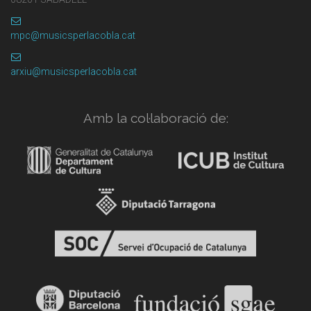
mpc@musicsperlacobla.cat
arxiu@musicsperlacobla.cat
Amb la col·laboració de: