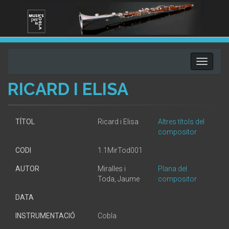
Toggle
navigati
RICARD I ELISA
TÍTOL
Ricard i Elisa
Altres títols del
compositor
CODI
1.1MirTod001
AUTOR
Miralles i
Plana del
Toda, Jaume
compositor
DATA
INSTRUMENTACIÓ
Cobla