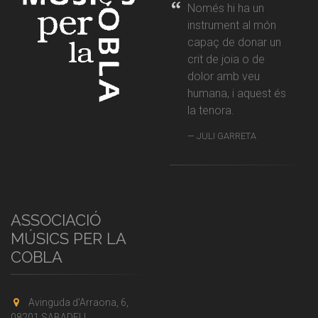
Només hi ha un
instrument al món
capaç de donar un
crit de joia o de
dolor amb veu
humana, i aquest és
la tenora.
JULI GARRETA
ASSOCIACIÓ
MÚSICS PER LA
COBLA
Avinguda d'Arraona, 6,
08201 SABADELL