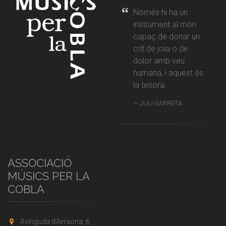
Només hi ha un
instrument al món
capaç de donar un
crit de joia o de
dolor amb veu
humana, i aquest és
la tenora.
JULI GARRETA
ASSOCIACIÓ
MÚSICS PER LA
COBLA
Avinguda d'Arraona, 6,