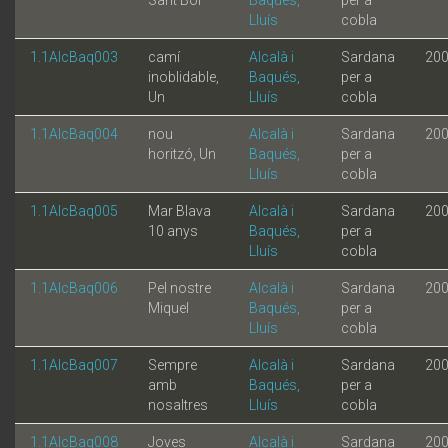
Lluís
cobla
1.1AlcBaq003
camí
Alcalà i
Sardana
20
inoblidable,
Baqués,
per a
Un
Lluís
cobla
1.1AlcBaq004
nou
Alcalà i
Sardana
20
horitzó, Un
Baqués,
per a
Lluís
cobla
1.1AlcBaq005
Mar Blava
Alcalà i
Sardana
20
10 anys
Baqués,
per a
Lluís
cobla
1.1AlcBaq006
Pel nostre
Alcalà i
Sardana
20
Miquel
Baqués,
per a
Lluís
cobla
1.1AlcBaq007
Sempre
Alcalà i
Sardana
20
amb
Baqués,
per a
nosaltres
Lluís
cobla
1.1AlcBaq008
Joves
Alcalà i
Sardana
20