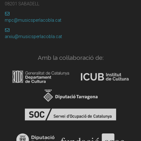
08201 SABADELL
mpc@musicsperlacobla.cat
arxiu@musicsperlacobla.cat
Amb la col·laboració de: