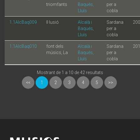
triomfants
Baqués,
per a
Lluís
cobla
1.1AlcBaq009
Il·lusió
Alcalà i
Sardana
20
Baqués,
per a
Lluís
cobla
1.1AlcBaq010
font dels
Alcalà i
Sardana
20
músics, La
Baqués,
per a
Lluís
cobla
Mostrant de 1 a 10 de 42 resultats
<<
1
2
3
4
5
>>