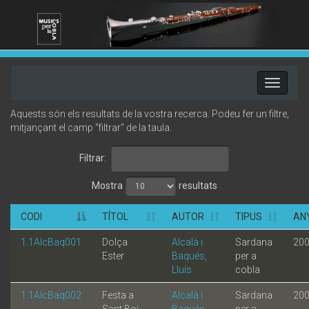
Toggle
navigati
Aquests són els resultats de la vostra recerca. Podeu fer un filtre,
mitjançant el camp "filtrar" de la taula.
Filtrar:
Mostra
resultats
CODI
TÍTOL
AUTOR
TIPUS
AN
1.1AlcBaq001
Dolça
Alcalà i
Sardana
20
Ester
Baqués,
per a
Lluís
cobla
1.1AlcBaq002
Festa a
Alcalà i
Sardana
20
Sant Boi
Baqués,
per a