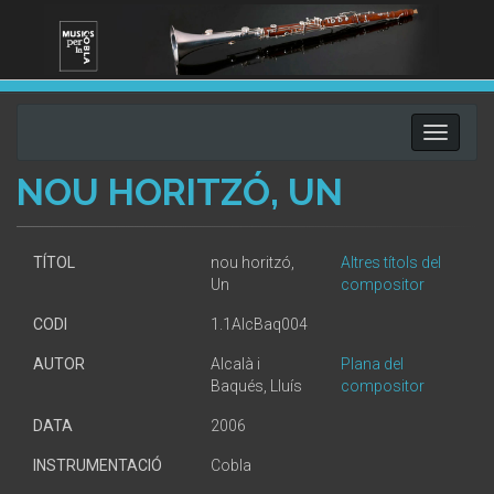
Toggle
navigati
NOU HORITZÓ, UN
TÍTOL
nou horitzó,
Altres títols del
Un
compositor
CODI
1.1AlcBaq004
AUTOR
Alcalà i
Plana del
Baqués, Lluís
compositor
DATA
2006
INSTRUMENTACIÓ
Cobla