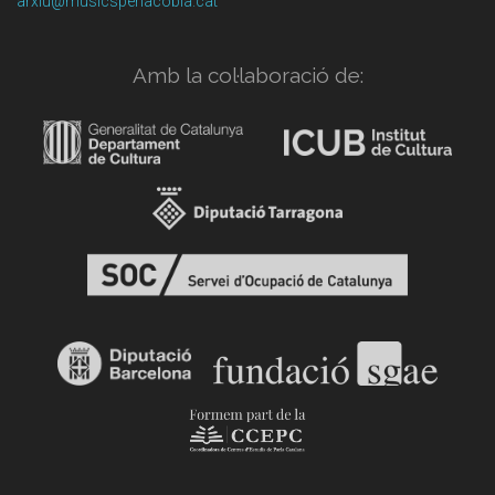
arxiu@musicsperlacobla.cat
Amb la col·laboració de: