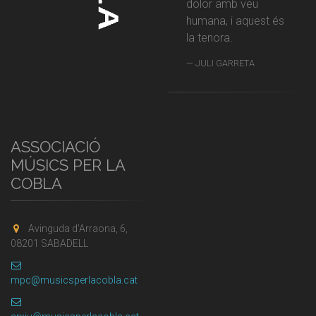
dolor amb veu
humana, i aquest és
la tenora.
JULI GARRETA
ASSOCIACIÓ
MÚSICS PER LA
COBLA
Avinguda d'Arraona, 6,
08201 SABADELL
mpc@musicsperlacobla.cat