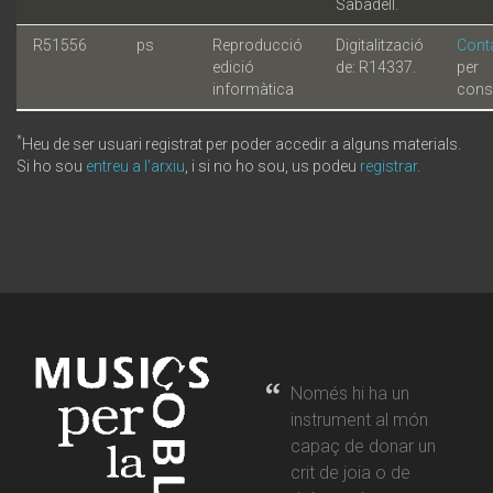
Sabadell.
R51556
ps
Reproducció
Digitalització
Cont
edició
de: R14337.
per
informàtica
cons
*
Heu de ser usuari registrat per poder accedir a alguns materials.
Si ho sou
entreu a l'arxiu
, i si no ho sou, us podeu
registrar
.
Només hi ha un
instrument al món
capaç de donar un
crit de joia o de