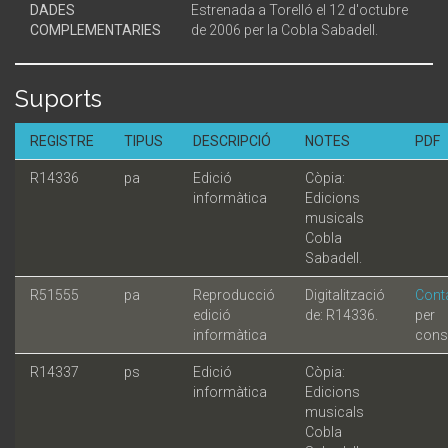
DADES
Estrenada a Torelló el 12 d'octubre
COMPLEMENTARIES
de 2006 per la Cobla Sabadell.
Suports
REGISTRE
TIPUS
DESCRIPCIÓ
NOTES
PDF
R14336
pa
Edició
Còpia:
informàtica
Edicions
musicals
Cobla
Sabadell.
R51555
pa
Reproducció
Digitalització
Cont
edició
de: R14336.
per
informàtica
cons
R14337
ps
Edició
Còpia:
informàtica
Edicions
musicals
Cobla