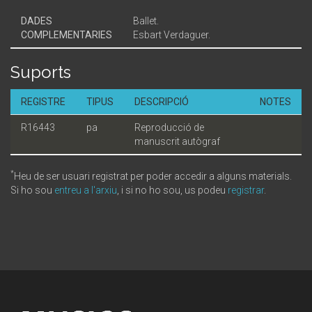
DADES
Ballet.
COMPLEMENTARIES
Esbart Verdaguer.
Suports
REGISTRE
TIPUS
DESCRIPCIÓ
NOTES
R16443
pa
Reproducció de
manuscrit autògraf
*
Heu de ser usuari registrat per poder accedir a alguns materials.
Si ho sou
entreu a l'arxiu
, i si no ho sou, us podeu
registrar
.