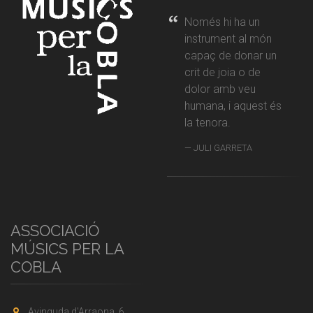
Només hi ha un
instrument al món
capaç de donar un
crit de joia o de
dolor amb veu
humana, i aquest és
la tenora.
JULI GARRETA
ASSOCIACIÓ
MÚSICS PER LA
COBLA
Avinguda d'Arraona, 6,