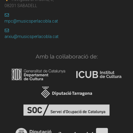
08201 SABADELL
mpc@musicsperlacobla.cat
arxiu@musicsperlacobla.cat
Amb la col·laboració de: