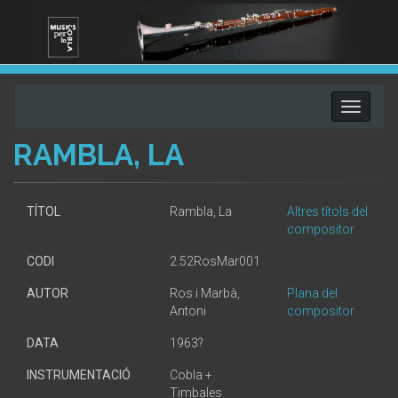
Toggle
navigati
RAMBLA, LA
TÍTOL
Rambla, La
Altres títols del
compositor
CODI
2.52RosMar001
AUTOR
Ros i Marbà,
Plana del
Antoni
compositor
DATA
1963?
INSTRUMENTACIÓ
Cobla +
Timbales