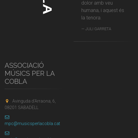
dolor amb veu
humana, i aquest és
la tenora.
JULI GARRETA
ASSOCIACIÓ
MÚSICS PER LA
COBLA
Avinguda d'Arraona, 6,
08201 SABADELL
mpc@musicsperlacobla.cat