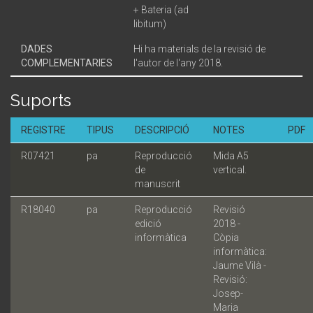
+ Bateria (ad
libitum)
DADES
Hi ha materials de la revisió de
COMPLEMENTARIES
l'autor de l'any 2018.
Suports
REGISTRE
TIPUS
DESCRIPCIÓ
NOTES
PDF
R07421
pa
Reproducció
Mida A5
de
vertical.
manuscrit
R18040
pa
Reproducció
Revisió
edició
2018 -
informàtica
Còpia
informàtica:
Jaume Vilà -
Revisió:
Josep-
Maria