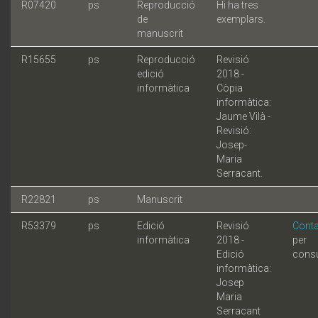
R07420
ps
Reproducció
Hi ha tres
de
exemplars.
manuscrit
R15655
ps
Reproducció
Revisió
edició
2018 -
informàtica
Còpia
informàtica:
Jaume Vilà -
Revisió:
Josep-
Maria
Serracant.
R22821
ps
Manuscrit
R53379
ps
Edició
Revisió
Conta
informàtica
2018 -
per
Edició
consu
informàtica:
Josep
Maria
Serracant