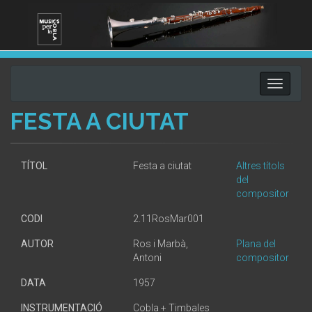
Toggle
navigati
FESTA A CIUTAT
TÍTOL
Festa a ciutat
Altres títols
del
compositor
CODI
2.11RosMar001
AUTOR
Ros i Marbà,
Plana del
Antoni
compositor
DATA
1957
INSTRUMENTACIÓ
Cobla + Timbales