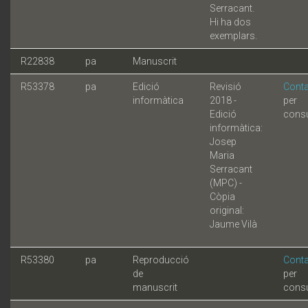
Serracant.
Hi ha dos
exemplars.
R22838
pa
Manuscrit
R53378
pa
Edició
Revisió
Conta
informàtica
2018 -
per
Edició
consu
informàtica:
Josep
Maria
Serracant
(MPC) -
Còpia
original:
Jaume Vilà
R53380
pa
Reproducció
Conta
de
per
manuscrit
consu