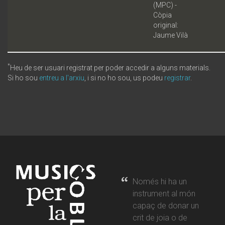
(MPC) -
Còpia
original:
Jaume Vilà
*
Heu de ser usuari registrat per poder accedir a alguns materials.
Si ho sou
entreu a l'arxiu
, i si no ho sou, us podeu
registrar
.
Només hi ha un
instrument al món
capaç de donar un
crit de joia o de