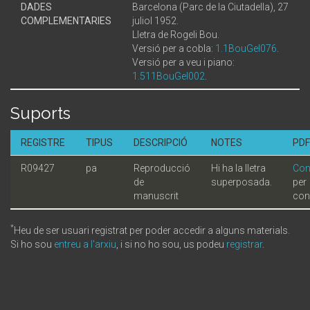
DADES
Barcelona (Parc de la Ciutadella), 27
COMPLEMENTARIES
juliol 1952.
Lletra de Rogeli Bou.
Versió per a cobla:
1.1BouGel076
.
Versió per a veu i piano:
1.511BouGel002
.
Suports
REGISTRE
TIPUS
DESCRIPCIÓ
NOTES
PDF
R09427
pa
Reproducció
Hi ha la lletra
Con
de
superposada.
per
manuscrit
con
*
Heu de ser usuari registrat per poder accedir a alguns materials.
Si ho sou
entreu a l'arxiu
, i si no ho sou, us podeu
registrar
.