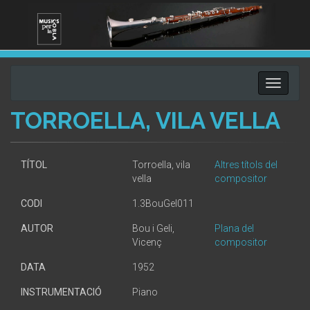
Toggle
navigati
TORROELLA, VILA VELLA
TÍTOL
Torroella, vila
Altres títols del
vella
compositor
CODI
1.3BouGel011
AUTOR
Bou i Geli,
Plana del
Vicenç
compositor
DATA
1952
INSTRUMENTACIÓ
Piano