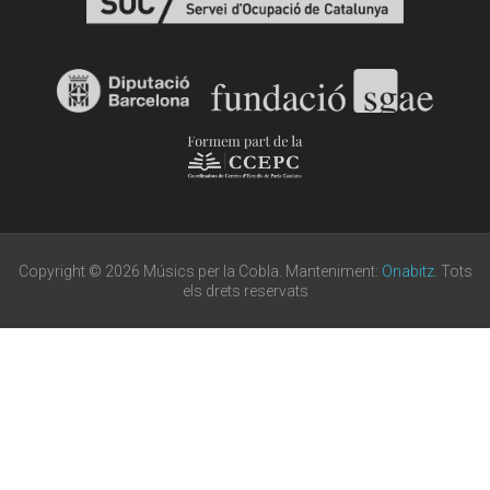
Copyright © 2026 Músics per la Cobla. Manteniment:
Onabitz
. Tots
els drets reservats