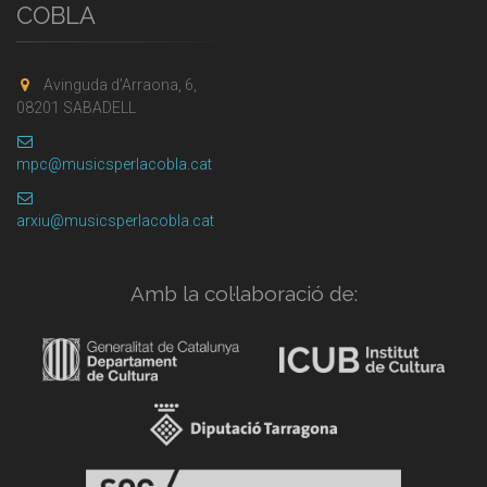
COBLA
Avinguda d'Arraona, 6,
08201 SABADELL
mpc@musicsperlacobla.cat
arxiu@musicsperlacobla.cat
Amb la col·laboració de: