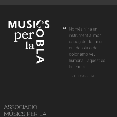
Només hi ha un
instrument al món
capaç de donar un
crit de joia o de
dolor amb veu
humana, i aquest és
la tenora.
JULI GARRETA
ASSOCIACIÓ
MÚSICS PER LA