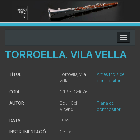
Toggle
navigati
TORROELLA, VILA VELLA
TÍTOL
Torroella, vila
Altres títols del
vella
compositor
CODI
1.1BouGel076
AUTOR
Bou i Geli,
Plana del
Vicenç
compositor
DATA
1952
INSTRUMENTACIÓ
Cobla