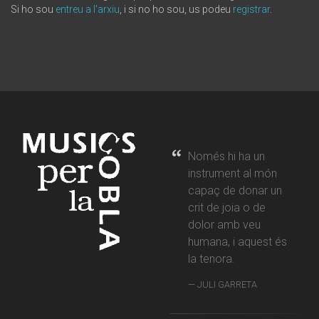
Si ho sou
entreu a l'arxiu
, i si no ho sou, us podeu
registrar
.
Només hi ha un
instrument al món
capaç de donar un
crit de joia o de
dolor amb veu
humana, i aquest és
la tenora.
JULI GARRETA