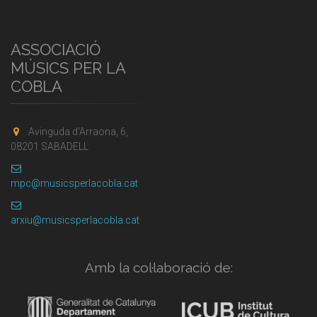
ASSOCIACIÓ
MÚSICS PER LA
COBLA
Avinguda d'Arraona, 6,
08201 SABADELL
mpc@musicsperlacobla.cat
arxiu@musicsperlacobla.cat
Amb la col·laboració de: