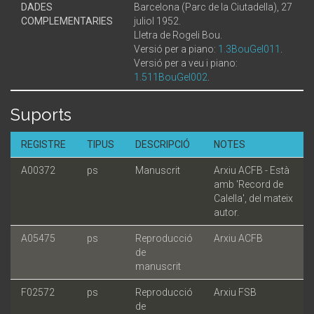
DADES
Barcelona (Parc de la Ciutadella), 27
COMPLEMENTARIES
juliol 1952.
Lletra de Rogeli Bou.
Versió per a piano:
1.3BouGel011
.
Versió per a veu i piano:
1.511BouGel002
.
Suports
REGISTRE
TIPUS
DESCRIPCIÓ
NOTES
A00372
ps
Manuscrit
Arxiu ACFB - Està
amb 'Record de
Calella', del mateix
autor.
A05475
ps
Reproducció
Arxiu ACFB
de
manuscrit
F02572
ps
Reproducció
Arxiu FSB
de