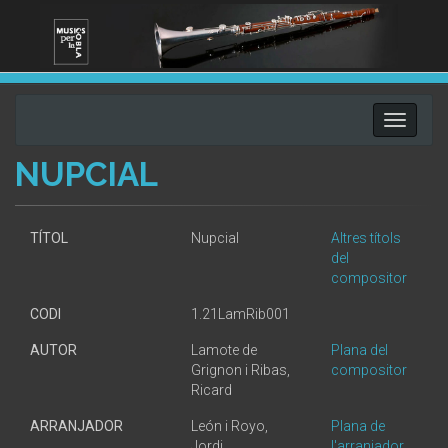
Toggle
navigati
NUPCIAL
TÍTOL
Nupcial
Altres títols
del
compositor
CODI
1.21LamRib001
AUTOR
Lamote de
Plana del
Grignon i Ribas,
compositor
Ricard
ARRANJADOR
León i Royo,
Plana de
Jordi
l'arranjador