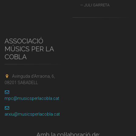
JULI GARRETA
ASSOCIACIÓ
MÚSICS PER LA
COBLA
Avinguda d'Arraona, 6,
08201 SABADELL
mpc@musicsperlacobla.cat
arxiu@musicsperlacobla.cat
Amb la col·laboració de: