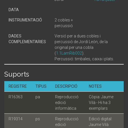
DATA
INSTRUMENTACIÓ
2 cobles +
percussió
DADES
Versió per a dues cobles i
COMPLEMENTARIES
percussió de Jordi León, de la
original per una cobla
(
1.1LamRib002
).
Percussió: timbales, caixa i plats.
Suports
REGISTRE
TIPUS
DESCRIPCIÓ
NOTES
R16363
pa
Reproducció
Còpia: Jaume
edició
Vilà - Hi ha 3
informàtica
exemplars
R19314
ps
Reproducció
Edició digital:
edició
Jaume Vilà