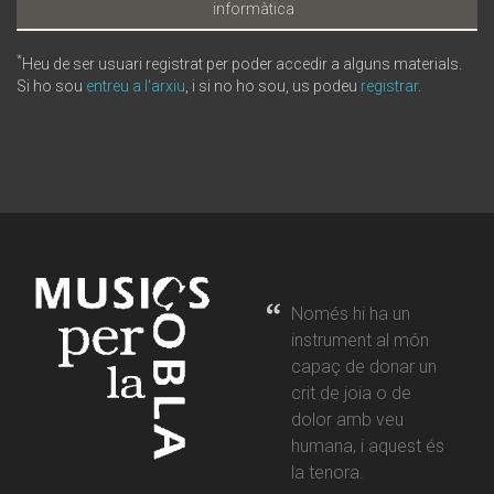
informàtica
*
Heu de ser usuari registrat per poder accedir a alguns materials.
Si ho sou
entreu a l'arxiu
, i si no ho sou, us podeu
registrar
.
Només hi ha un
instrument al món
capaç de donar un
crit de joia o de
dolor amb veu
humana, i aquest és
la tenora.