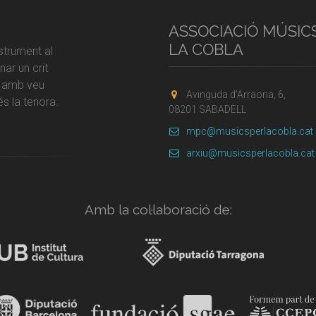
ASSOCIACIÓ MÚSIC
LA COBLA
strument al
ar un crit
r amb veu
Avinguda d'Arraona, 6,
s la tenora.
08201 SABADELL
mpc@musicsperlacobla.cat
arxiu@musicsperlacobla.cat
Amb la col·laboració de: