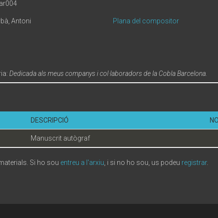
ar004
bà, Antoni
Plana del compositor
ia:
Dedicada als meus companys i col·laboradors de la Cobla Barcelona.
DESCRIPCIÓ
N
Manuscrit autògraf
 materials. Si ho sou
entreu a l'arxiu
, i si no ho sou, us podeu
registrar
.