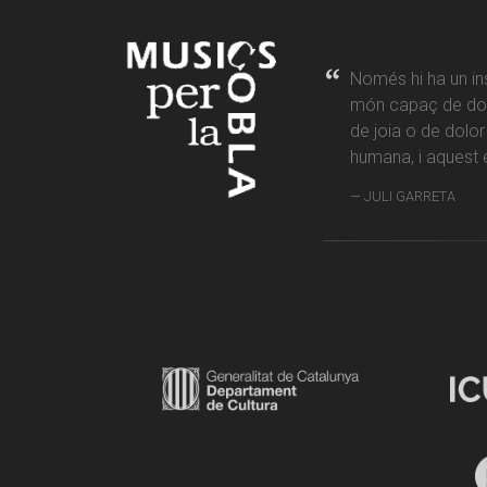
Només hi ha un in
món capaç de don
de joia o de dolo
humana, i aquest é
JULI GARRETA