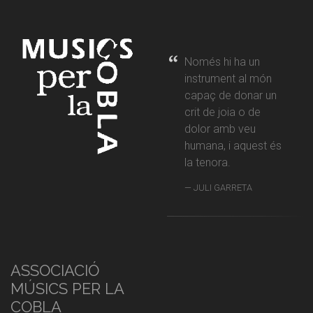
Només hi ha un
instrument al món
capaç de donar un
crit de joia o de
dolor amb veu
humana, i aquest és
la tenora.
JULI GARRETA
ASSOCIACIÓ
MÚSICS PER LA
COBLA