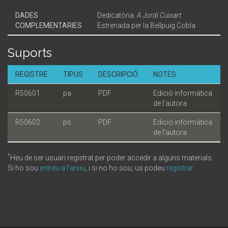
DADES
Dedicatòria:
A Jordi Cuixart
COMPLEMENTARIES
Estrenada per la Bellpuig Cobla
Suports
REGISTRE
TIPUS
DESCRIPCIÓ
NOTES
R50601
pa
PDF
Edició informàtica
de l'autora
R50602
ps
PDF
Edició informàtica
de l'autora
*
Heu de ser usuari registrat per poder accedir a alguns materials.
Si ho sou
entreu a l'arxiu
, i si no ho sou, us podeu
registrar
.