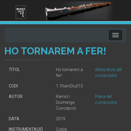
Toggle
navigati
HO TORNAREM A FER!
TÍTOL
Ho tornarem a
Altres títols del
fer!
compositor
CODI
1.1RamDiu015
AUTOR
Ramió i
Plana del
Diumenge,
compositor
Concepció
DATA
2019
INSTRUMENTACIÓ
Cobla