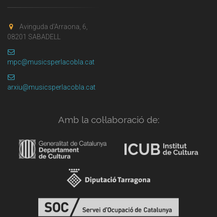
Avinguda d'Arraona, 6,
08201 SABADELL
mpc@musicsperlacobla.cat
arxiu@musicsperlacobla.cat
Amb la col·laboració de: