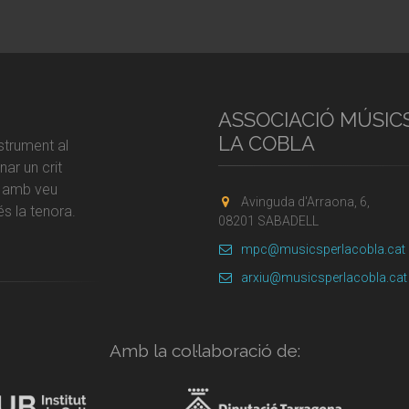
ASSOCIACIÓ MÚSIC
LA COBLA
strument al
ar un crit
r amb veu
Avinguda d'Arraona, 6,
s la tenora.
08201 SABADELL
mpc@musicsperlacobla.cat
arxiu@musicsperlacobla.cat
Amb la col·laboració de: