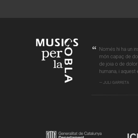
Només hi ha un in
món capaç de don
de joia o de dolo
humana, i aquest é
JULI GARRETA