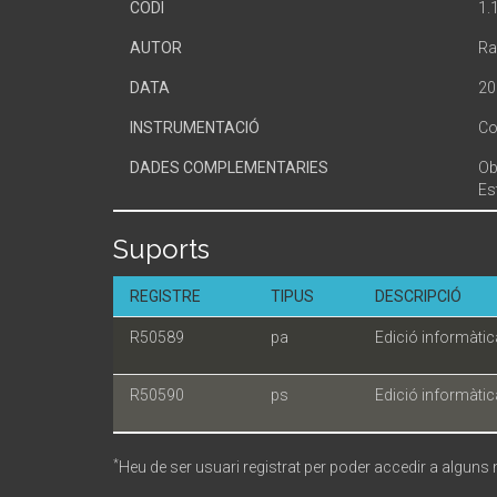
CODI
1.
AUTOR
Ra
DATA
20
INSTRUMENTACIÓ
Co
DADES COMPLEMENTARIES
Ob
Es
Suports
REGISTRE
TIPUS
DESCRIPCIÓ
R50589
pa
Edició informàtic
R50590
ps
Edició informàtic
*
Heu de ser usuari registrat per poder accedir a alguns