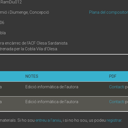
1RamDiu012
mió i Diumenge, Concepció
Plana del compositor
06
bla
ra encàrrec de l'ACF Olesa Sardanista.
trenada per la Cobla Vila d'Olesa.
NOTES
PDF
a
Edició informàtica de l'autora
Contacti
p
a
Edició informàtica de l'autora
Contacti
p
 materials. Si ho sou
entreu a l'arxiu
, i si no ho sou, us podeu
registrar
.