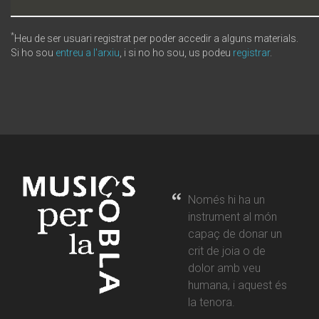
*
Heu de ser usuari registrat per poder accedir a alguns materials.
Si ho sou
entreu a l'arxiu
, i si no ho sou, us podeu
registrar
.
Només hi ha un
instrument al món
capaç de donar un
crit de joia o de
dolor amb veu
humana, i aquest és
la tenora.