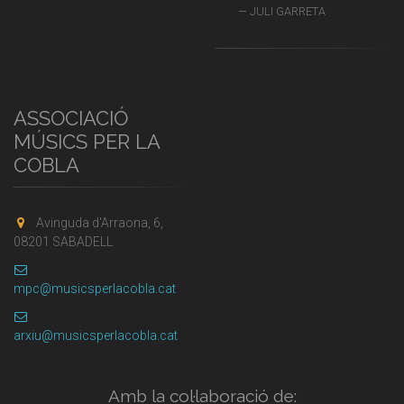
JULI GARRETA
ASSOCIACIÓ
MÚSICS PER LA
COBLA
Avinguda d'Arraona, 6,
08201 SABADELL
mpc@musicsperlacobla.cat
arxiu@musicsperlacobla.cat
Amb la col·laboració de: