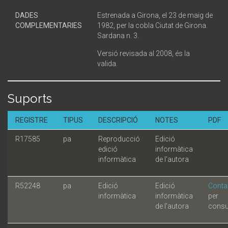
DADES
Estrenada a Girona, el 23 de maig de
COMPLEMENTARIES
1982, per la cobla Ciutat de Girona.
Sardana n. 3.
Versió revisada al 2008, és la
valida.
Suports
REGISTRE
TIPUS
DESCRIPCIÓ
NOTES
PDF
R17585
pa
Reproducció
Edició
edició
informàtica
informàtica
de l'autora
R52248
pa
Edició
Edició
Conta
informàtica
informàtica
per
de l'autora
consu