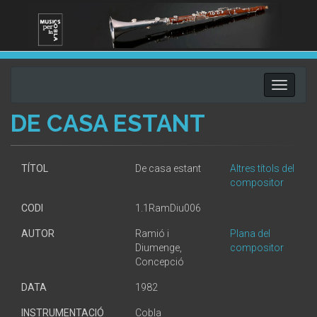
Toggle
navigati
DE CASA ESTANT
TÍTOL
De casa estant
Altres títols del
compositor
CODI
1.1RamDiu006
AUTOR
Ramió i
Plana del
Diumenge,
compositor
Concepció
DATA
1982
INSTRUMENTACIÓ
Cobla