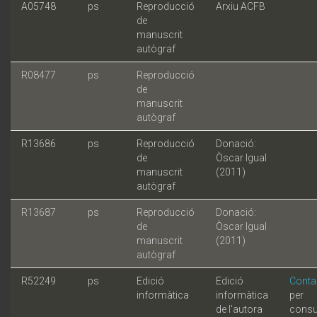
A05748
ps
Reproducció
Arxiu ACFB
de
manuscrit
autògraf
R08477
ps
Reproducció
de
manuscrit
autògraf
R13686
ps
Reproducció
Donació:
de
Òscar Igual
manuscrit
(2011)
autògraf
R13687
ps
Reproducció
Donació:
de
Òscar Igual
manuscrit
(2011)
autògraf
R52249
ps
Edició
Edició
Conta
informàtica
informàtica
per
de l'autora
consu