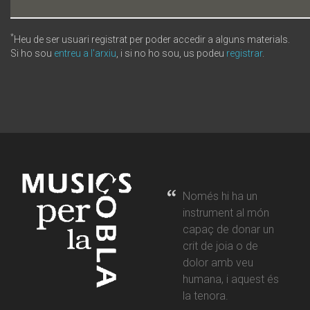
*
Heu de ser usuari registrat per poder accedir a alguns materials.
Si ho sou
entreu a l'arxiu
, i si no ho sou, us podeu
registrar
.
Només hi ha un
instrument al món
capaç de donar un
crit de joia o de
dolor amb veu
humana, i aquest és
la tenora.