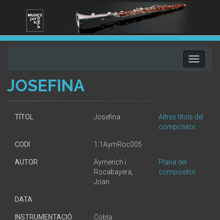
Toggle
navigati
JOSEFINA
TÍTOL
Josefina
Altres títols del
compositor
CODI
1.1AymRoc005
AUTOR
Aymerich i
Plana del
Rocabayera,
compositor
Joan
DATA
INSTRUMENTACIÓ
Cobla