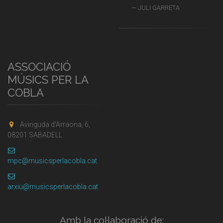
JULI GARRETA
ASSOCIACIÓ
MÚSICS PER LA
COBLA
Avinguda d'Arraona, 6,
08201 SABADELL
mpc@musicsperlacobla.cat
arxiu@musicsperlacobla.cat
Amb la col·laboració de: