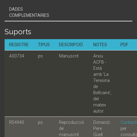
DADES
COMPLEMENTARIES
Suports
REGISTRE
TIPUS
DESCRIPCIÓ
NOTES
PDF
A00734
ps
Manuscrit
Arxiu
ACFB -
Està
amb 'La
Teresina
de
Bellcaire',
del
mateix
autor.
R54940
ps
Reproducció
Donació:
Contacti
de
Pere
per
manuscrit
Güell
consult