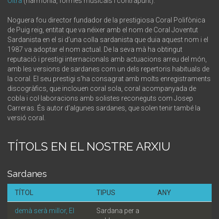
Oltra
(harmonia, formes musicals i contrapunt).
Noguera fou director fundador de la prestigiosa Coral Polifònica
de Puig reig, entitat que va néixer amb el nom de Coral Joventut
Sardanista en el si d’una colla sardanista que duia aquest nom i el
1987 va adoptar el nom actual. De la seva mà ha obtingut
reputació i prestigi internacionals amb actuacions arreu del món,
amb les versions de sardanes com un dels repertoris habituals de
la coral. El seu prestigi s'ha consagrat amb molts enregistraments
discogràfics, que inclouen coral sola, coral acompanyada de
cobla i col·laboracions amb solistes reconeguts com Josep
Carreras. És autor d’algunes sardanes, que solen tenir també la
versió coral.
TÍTOLS EN EL NOSTRE ARXIU
Sardanes
TÍTOL
TIPUS
ANY
demà serà millor, El
Sardana per a