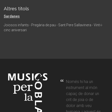
Altres títols
Sardanes
Joiosos infants - Pregària de pau - Sant Pere Sallavinera - Vint-i-
cinc aniversari
Només hi ha un
instrument al món
capaç de donar un
crit de joia o de
dolor amb veu
humana, i aquest és