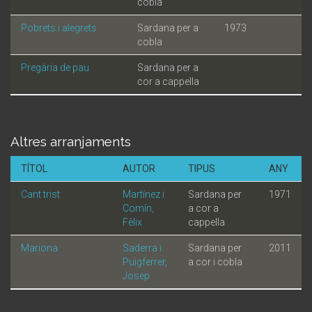
cobla
Pobrets i alegrets
Sardana per a
1973
cobla
Pregària de pau
Sardana per a
cor a cappella
Altres arranjaments
TÍTOL
AUTOR
TIPUS
ANY
Cant trist
Martínez i
Sardana per
1971
Comín,
a cor a
Fèlix
cappella
Mariona
Saderra i
Sardana per
2011
Puigferrer,
a cor i cobla
Josep