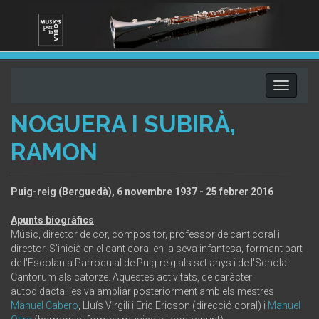
Toggle
navigati
NOGUERA I SUBIRÀ,
RAMON
Puig-reig (Berguedà), 6 novembre 1937 - 25 febrer 2016
Apunts biogràfics
Músic, director de cor, compositor, professor de cant coral i
director. S’inicià en el cant coral en la seva infantesa, formant part
de l'Escolania Parroquial de Puig-reig als set anys i de l'Schola
Cantorum als catorze. Aquestes activitats, de caràcter
autodidacta, les va ampliar posteriorment amb els mestres
Manuel Cabero
, Lluís Virgili i Eric Ericson (direcció coral) i
Manuel