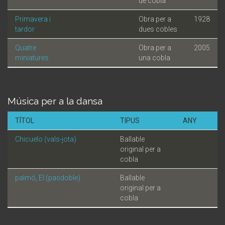
de cobla
Primavera i
Obra per a
1928
tardor
dues cobles
Quatre
Obra per a
2005
miniatures
una cobla
Música per a la dansa
TÍTOL
TIPUS
ANY
Chicuelo (vals-jota)
Ballable
original per a
cobla
palmó, El (pasdoble)
Ballable
original per a
cobla