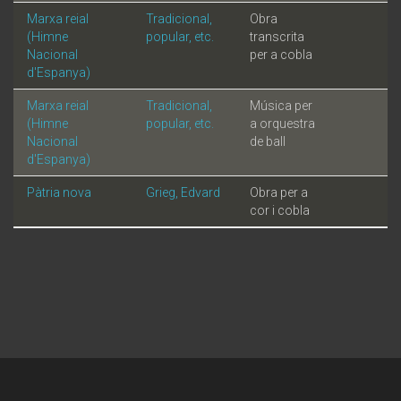
Marxa reial
Tradicional,
Obra
(Himne
popular, etc.
transcrita
Nacional
per a cobla
d'Espanya)
Marxa reial
Tradicional,
Música per
(Himne
popular, etc.
a orquestra
Nacional
de ball
d'Espanya)
Pàtria nova
Grieg, Edvard
Obra per a
cor i cobla