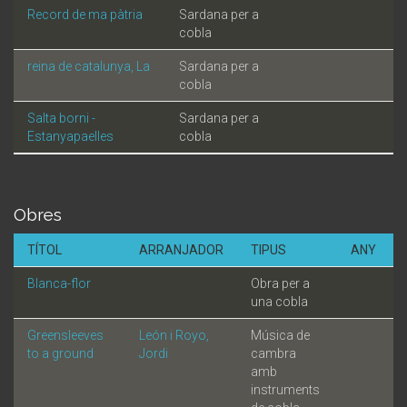
Record de ma pàtria
Sardana per a
cobla
reina de catalunya, La
Sardana per a
cobla
Salta borni -
Sardana per a
Estanyapaelles
cobla
Obres
TÍTOL
ARRANJADOR
TIPUS
ANY
Blanca-flor
Obra per a
una cobla
Greensleeves
León i Royo,
Música de
to a ground
Jordi
cambra
amb
instruments