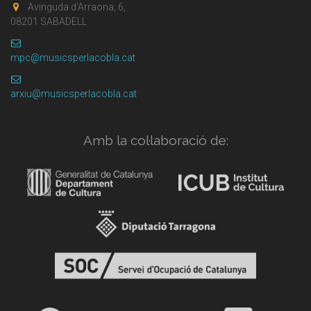
Avinguda d'Arraona, 6,
08201 SABADELL
mpc@musicsperlacobla.cat
arxiu@musicsperlacobla.cat
Amb la col·laboració de: