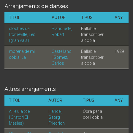
Arranjaments de danses
TÍTOL
AUTOR
TIPUS
ANY
cloches de
Planquette,
Ballable
Corneville, Les
Robert
transcrit per
(gran vals)
a cobla
morena de mi
Castellano
Ballable
1929
cobla, La
i Gómez,
transcrit per
Carlos
a cobla
Altres arranjaments
TÍTOL
AUTOR
TIPUS
ANY
Al·leluia (de
Händel,
Obra per a
l'Oratori El
Georg
cor i cobla
Mesies)
Friedrich