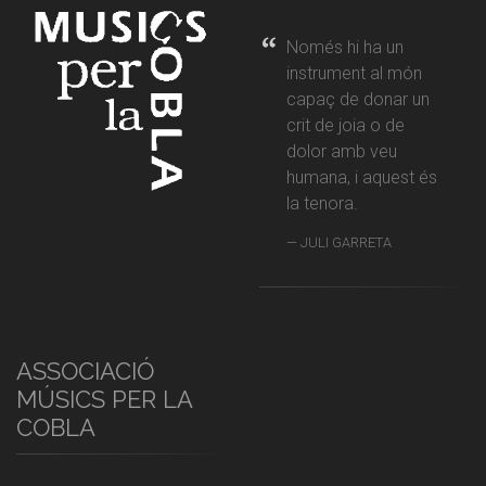
Només hi ha un
instrument al món
capaç de donar un
crit de joia o de
dolor amb veu
humana, i aquest és
la tenora.
JULI GARRETA
ASSOCIACIÓ
MÚSICS PER LA
COBLA