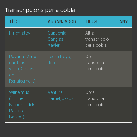
Transcripcions per a cobla
TÍTOL
ARRANJADOR
TIPUS
ANY
Hinematov
Capdevila i
Altra
Sanglas,
transcripció
Xavier
per a cobla
Pavana - Amor
León i Royo,
Obra
que tens ma
Jordi
transcrita
vida (Danses
per a cobla
del
Renaixement)
Wilhelmus
Ventura i
Obra
(Himne
Barnet, Jesús
transcrita
Nacional dels
per a cobla
PaÍsos
Baixos)