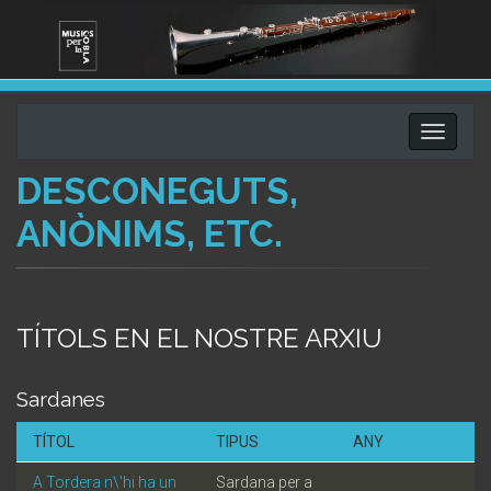
Toggle
navigati
DESCONEGUTS,
ANÒNIMS, ETC.
TÍTOLS EN EL NOSTRE ARXIU
Sardanes
TÍTOL
TIPUS
ANY
A Tordera n\'hi ha un
Sardana per a