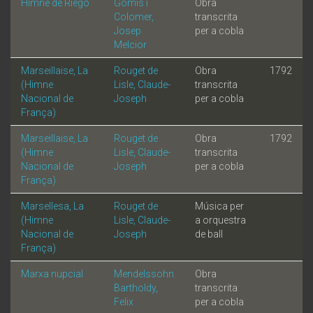
Himne de Riego
Gomis i
Obra
Colomer,
transcrita
Josep
per a cobla
Melcior
Marseillaise, La
Rouget de
Obra
1792
(Himne
Lisle, Claude-
transcrita
Nacional de
Joseph
per a cobla
França)
Marseillaise, La
Rouget de
Obra
1792
(Himne
Lisle, Claude-
transcrita
Nacional de
Joseph
per a cobla
França)
Marsellesa, La
Rouget de
Música per
(Himne
Lisle, Claude-
a orquestra
Nacional de
Joseph
de ball
França)
Marxa nupcial
Mendelssohn
Obra
Bartholdy,
transcrita
Felix
per a cobla