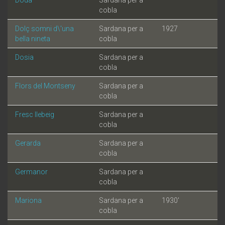
cobla
Dolç somni d\'una
Sardana per a
1927
bella nineta
cobla
Dosia
Sardana per a
cobla
Flors del Montseny
Sardana per a
cobla
Fresc llebeig
Sardana per a
cobla
Gerarda
Sardana per a
cobla
Germanor
Sardana per a
cobla
Mariona
Sardana per a
1930'
cobla