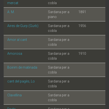
mercat
cobla
A. M.
Sardana per a
1891
piano
Aires de Gurp (Gurb)
Sardana per a
1956
cobla
Amor al cant
Sardana per a
cobla
Amorosa
Sardana per a
1910
cobla
Boirim de matinada
Sardana per a
cobla
cant del pagès, Lo
Sardana per a
cobla
Clavellina
Sardana per a
cobla
Doda
Sardana per a