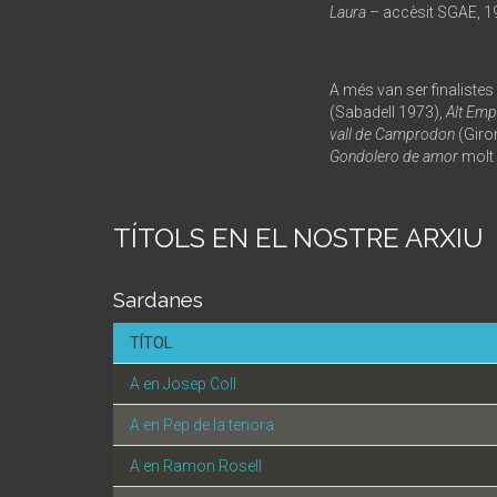
Laura
– accèsit SGAE, 1
A més van ser finalistes
(Sabadell 1973),
Alt Em
vall de Camprodon
(Giro
Gondolero de amor
molt 
TÍTOLS EN EL NOSTRE ARXIU
Sardanes
TÍTOL
A en Josep Coll
A en Pep de la tenora
A en Ramon Rosell