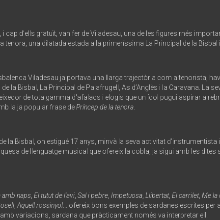
 i cap d’ells gratuït, van fer de Viladesau, una de les figures rnés impor
e la tenora, una dilatada estada a la primeríssima La Principal de la Bis
sbalenca Viladesau ja portava una llarga trajectòria com a tenorista, have
 de la Bisbal, La Principal de Palafrugell, As d’Anglès i la Caravana. La s
xedor de tota gamma d'afalacs i elogis que un ídol pugui aspirar a rebr
mb la ja popular frase de
Príncep de la tenora
.
de la Bisbal, on estigué 17 anys, minvà la seva activitat d’instrumentist
riquesa de llenguatge musical que ofereix la cobla, ja sigui amb les di
 amb naps
,
El tutut de l'avi
,
Sal i pebre
,
Impetuosa
,
Llibertat
,
El carrilet
,
Me la
osell
,
Aquell rossinyol
... ofereix bons exemples de sardanes escrites per 
, amb variacions, sardana que pràcticament només va interpretar ell.