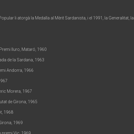
Popular li atorgà la Medalla al Mèrit Sardanista, i el 1991, la Generalitat, l
Premi Iluro, Mataró, 1960
ada de la Sardana, 1963
remi Andorra, 1966
1967
ric Morera, 1967
utat de Girona, 1965
t, 1968
Girona, 1969
 premi Vic, 1969