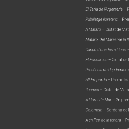
El Tarlà de l'Argenteria
– P
Pubillatge lloretenc
– Prem
A Mataró
– Ciutat de Ma
Mataró, del Maresme la fl
Cançó d'onades a Lloret
–
El Fossar xic
– Ciutat de
Presència de Pep Ventura
Alt Empordà
– Premi Joa
Ilurenca
– Ciutat de Mata
A Lloret de Mar
– 2n prem
Colometa
– Sardana de l
A en Pep de la tenora
– Pr