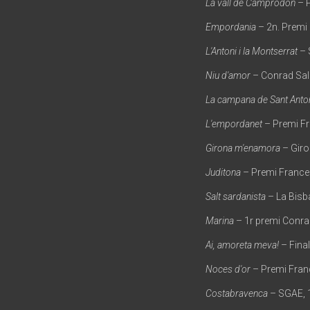
La vall de Camprodon
– P
Empordania
– 2n. Premi
L'Antoni i la Montserrat
– 
Niu d'amor
– Conrad Sal
La campana de Sant Anto
L'empordanet
– Premi Fr
Girona m'enamora
– Giro
Juditona
– Premi Frances
Salt sardanista
– La Bisb
Marina
– 1r premi Conra
Ai, amoreta meva!
– Fina
Noces d'or
– Premi Fran
Costabravenca
– SGAE, 