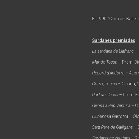
El 1990 l’Obra del Ballet 
Sardanes premiades
La sardana de Llafranc
– 
Mar de Tossa
– Premi Di
Record d'Andorra
– 4t p
Cors gironins
– Girona, 
Port de Llançà
– Premi En
Girona a Pep Ventura
– Ci
Lluminosa Garrotxa
– Olo
Sant Pere de Galligans
– 
Sardanistes vigatans
– 2n