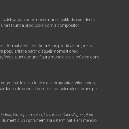
tants del sardanisme modern: unes aptituds excel·lents
bal i una fecunda producció com a compositor.
nt format a les files de La Principal de Calonge, Els
eva popularitat a partir d’aquell moment creix
e, fins al punt que una figura mundial de la música com
a i augmentà la seva faceta de compositor. Viladesau va
tes sardanes de concert com les considerades només per
 dedico
,
Pic, repic i repicó
,
L'avi Enric
,
Cala s'Alguer
,
A en
al lluïment d’un instrumentista determinat. Fem menció