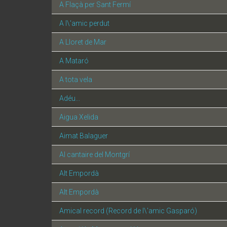
A Flaçà per Sant Fermí
A l\'amic perdut
A Lloret de Mar
A Mataró
A tota vela
Adéu...
Aigua Xelida
Aimat Balaguer
Al cantaire del Montgrí
Alt Empordà
Alt Empordà
Amical record (Record de l\'amic Gasparó)