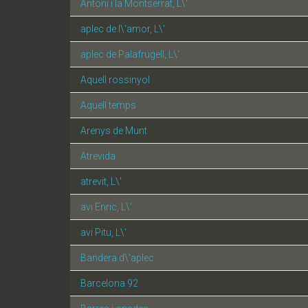
Antoni i la Montserrat, L\'
aplec de l\'amor, L\'
aplec de Palafrugell, L\'
Aquell rossinyol
Aquell temps
Arenys de Munt
Atrevida
atrevit, L\'
avi Enric, L\'
avi Pitu, L\'
Bandera d\'aplec
Barcelona 92