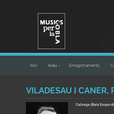
Inici
Arxiu
Enregistraments
C
VILADESAU I CANER, 
Calonge (Baix Empordà