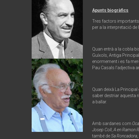
Apunts biogràfics
Tres factors importants,
per a la interpretació d
Quan entrà a la cobla bi
Guíxols, Antiga Principal
enormement i es fa merei
Pau Casals l’adjectiva a
Quan deixà La Principal 
saber destriar aquesta 
a ballar.
Amb sardanes com
Oca
Josep Coll
,
A en Ramon R
també de
Sa Roncadora