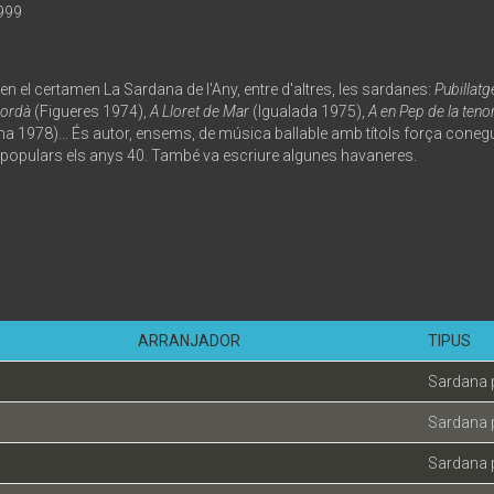
999
 en el certamen La Sardana de l'Any, entre d'altres, les sardanes:
Pubillatg
pordà
(Figueres 1974),
A Lloret de Mar
(Igualada 1975),
A en Pep de la teno
na 1978)... És autor, ensems, de música ballable amb títols força cone
populars els anys 40. També va escriure algunes havaneres.
ARRANJADOR
TIPUS
Sardana 
Sardana 
Sardana 