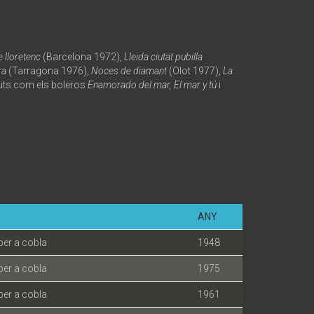
e lloretenc
(Barcelona 1972),
Lleida ciutat pubilla
ra
(Tarragona 1976),
Noces de diamant
(Olot 1977),
La
guts com els boleros
Enamorado del mar, El mar y tú
i
ANY
per a cobla
1948
per a cobla
1975
per a cobla
1961