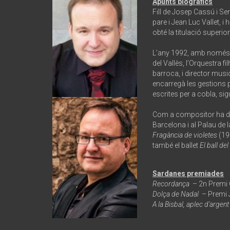
Apunts biogràfics
Fill de Josep Cassú i S
pare i Jean Luc Vallet, 
obté la titulació superio
L’any 1992, amb només 26
del Vallès, l’Orquestra
barroca, i director musi
encarregà les gestions p
escrites per a cobla, si
Com a compositor ha dest
Barcelona i al Palau de
Fragància de violetes
(19
també el ballet
El ball del
Sardanes premiades
Recordança
– 2n Premi C
Dolça de Nadal
– Premi J
A la Bisbal, aplec d'argent