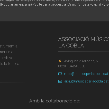
 (Popular americana) - Suite per a orquestra (Dimitri Shostakovich) - V
ASSOCIACIÓ MÚSIC
LA COBLA
strument al
ar un crit
r amb veu
Avinguda d'Arraona, 6,
s la tenora.
08201 SABADELL
mpc@musicsperlacobla.cat
arxiu@musicsperlacobla.cat
Amb la col·laboració de: