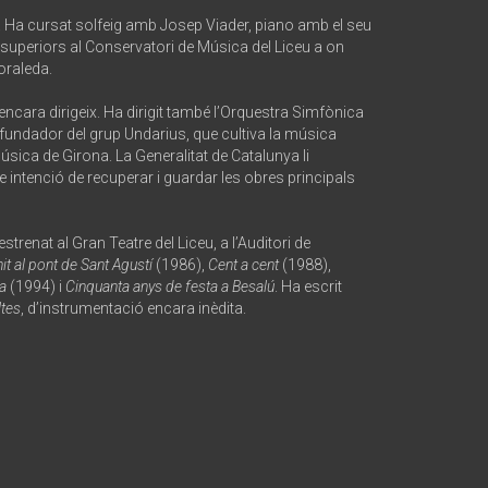
. Ha cursat solfeig amb Josep Viader, piano amb el seu
 superiors al Conservatori de Música del Liceu a on
Moraleda.
ncara dirigeix. Ha dirigit també l’Orquestra Simfònica
 fundador del grup Undarius, que cultiva la música
sica de Girona. La Generalitat de Catalunya li
 intenció de recuperar i guardar les obres principals
renat al Gran Teatre del Liceu, a l’Auditori de
it al pont de Sant Agustí
(1986),
Cent a cent
(1988),
ia
(1994) i
Cinquanta anys de festa a Besalú
. Ha escrit
ltes
, d’instrumentació encara inèdita.