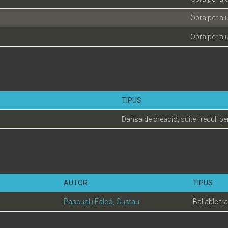
Obra per a 
Obra per a 
TIPUS
Dansa de creació, suite i recull pe
AUTOR
TIPUS
Pascual i Falcó, Gustau
Ballable tr