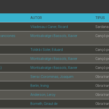
AUTOR
TIPUS
Viladesau i Caner, Ricard
Sardana 
 canciones
Montsalvatge i Bassols, Xavier
Cançó per
Toldrà i Soler, Eduard
Cançó per
Montsalvatge i Bassols, Xavier
Cançó per
s)
Montsalvatge i Bassols, Xavier
Cançó per
Serra i Corominas, Joaquim
Obra tran
Berlin, Irving
Obra tran
Anderson, Leroy
Obra tran
Bornelh, Giraut de
Obra tran