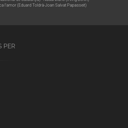
isca l'amor (Eduard Toldrà-Joan Salvat Papasseit)
S PER