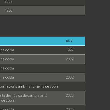
2009
1983
ANY
una cobla
1997
una cobla
2009
una cobla
una cobla
2002
 formacions amb instruments de cobla
crita de música de cambra amb
2020
 de cobla
una cobla
2025