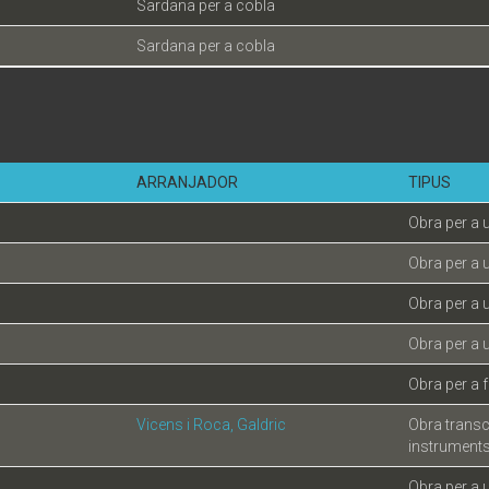
Sardana per a cobla
Sardana per a cobla
ARRANJADOR
TIPUS
Obra per a 
Obra per a 
Obra per a 
Obra per a 
Obra per a
Vicens i Roca, Galdric
Obra trans
instruments
Obra per a 