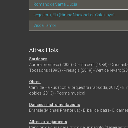
Romanç de Santa Llúcia
segadors, Els (Himne Nacional de Catalunya)
Visca l'amor
Altres títols
Sardanes
Aurora promesa (2006) - Cent a cent (1988) - Cinquanta a
Tocasons (1993) - Presagis (2019) - Vent de llevant (2
Obres
Camí de Haikus (cobla, orquestra i rapsoda, 2012) - El re
cobles, 2013) - Poema musical
Danses i instrumentacions
Bransle (Michael Praetorius) - El ball del batre - El carn
Altres arranjaments
Canción de cuna para dormir a un negrito (Xabier Montsa