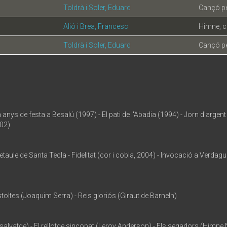
Toldrà i Soler, Eduard
Cançó per
Alió i Brea, Francesc
Himne, ca
Toldrà i Soler, Eduard
Cançó per
nys de festa a Besalú (1997) - El pati de l'Abadia (1994) - Jorn d'argent
002)
taule de Santa Tecla - Fidelitat (cor i cobla, 2004) - Invocació a Verdagu
estoltes (Joaquim Serra) - Reis gloriós (Giraut de Barnelh)
lvatge) - El rellotge sincopat (Leroy Anderson) - Els segadors (Himne Na