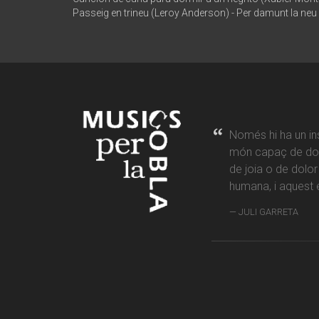
Passeig en trineu (Leroy Anderson) - Per damunt la neu
Només hi ha un in
món capaç de don
de joia o de dolo
humana, i aquest é
JULI GARRETA