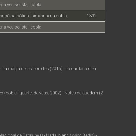
 a veu solista i cobla
nçó patriòtica i similar per a cobla
1892
 a veu solista i cobla
 - La màgia de les Torretes (2015) - La sardana d'en
er (cobla i quartet de veus, 2002) - Notes de quadern (2
cional de Catalunya) - Nadal blanc (Irving Berlin) -