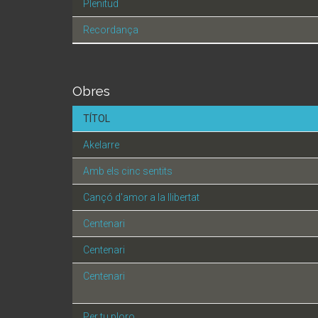
Plenitud
Recordança
Obres
TÍTOL
Akelarre
Amb els cinc sentits
Cançó d'amor a la llibertat
Centenari
Centenari
Centenari
Per tu ploro