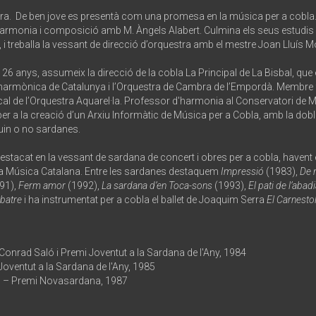
erra. De ben jove es presentà com una promesa en la música per a cobla
i harmonia i composició amb M. Àngels Alabert. Culmina els seus estudis
r, i treballa la vessant de direcció d’orquestra amb el mestre Joan Lluís 
 anys, assumeix la direcció de la cobla La Principal de La Bisbal, que e
 filharmònica de Catalunya i l’Orquestra de Cambra de l’Empordà. Membre
cal de l’Orquestra Aquarel·la. Professor d'harmonia al Conservatori de Mú
er a la creació d’un Arxiu Informàtic de Música per a Cobla, amb la doble
guin o no sardanes.
acat en la vessant de sardana de concert i obres per a cobla, havent est
 la Música Catalana. Entre les sardanes destaquem
Impressió
(1983),
De n
91),
Ferm amor
(1992),
La sardana d’en Toca-sons
(1993),
El pati de l’abad
 batre
i ha instrumentat per a cobla el ballet de Joaquim Serra
El Carnesto
onrad Saló i Premi Joventut a la Sardana de l'Any, 1984
oventut a la Sardana de l'Any, 1985
– Premi Novasardana, 1987