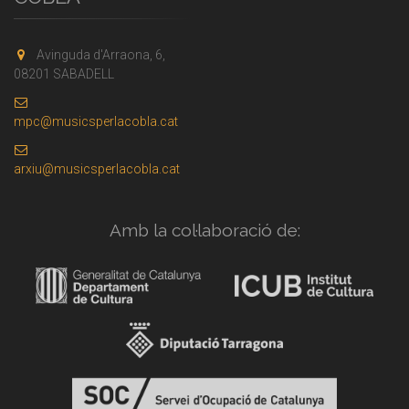
Avinguda d'Arraona, 6,
08201 SABADELL
mpc@musicsperlacobla.cat
arxiu@musicsperlacobla.cat
Amb la col·laboració de: