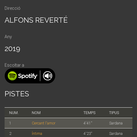
Direcció
ALFONS REVERTÉ
Any
2019
Escoltar a
PISTES
NUM.
NOM
TEMPS
TIPUS
1
Cercant l'amor
4'41''
Sardana
2
Íntima
4'23''
Sardana