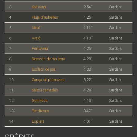
3
Saltirona
2'54''
Sardana
4
Pluja d'estrelles
4'26''
Sardana
5
Ideal
4'11''
Sardana
6
Visió
4'13''
Sardana
7
Primavera
4'26''
Sardana
8
Records de ma terra
4'28''
Sardana
9
Esclats de joia
4'33''
Sardana
10
Cançó de primavera
3'22''
Sardana
11
Salts i camades
4'28''
Sardana
12
Gentilesa
4'43''
Sardana
13
Tendreses
3'47''
Sardana
14
Esplais
4'01''
Sardana