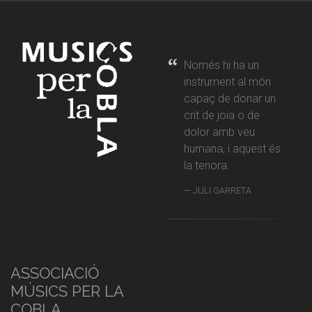
Només hi ha un
instrument al món
capaç de donar un
crit de joia o de
dolor amb veu
humana, i aquest és
la tenora.
JULI GARRETA
ASSOCIACIÓ
MÚSICS PER LA
COBLA