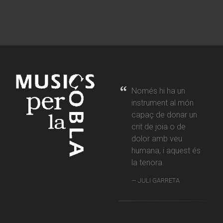
Només hi ha un
instrument al món
capaç de donar un
crit de joia o de
dolor amb veu
humana, i aquest és
la tenora.
JULI GARRETA