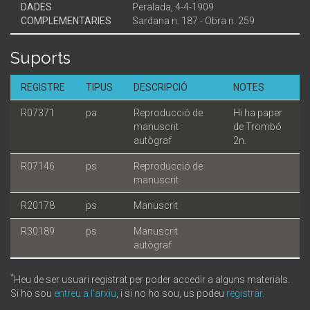
DADES
Peralada, 4-4-1909
COMPLEMENTARIES
Sardana n. 187 - Obra n. 259
Suports
REGISTRE
TIPUS
DESCRIPCIÓ
NOTES
R07371
pa
Reproducció de
Hi ha paper
manuscrit
de Trombó
autògraf
2n.
R07146
ps
Reproducció de
manuscrit
R20178
ps
Manuscrit
R30189
ps
Manuscrit
autògraf
*
Heu de ser usuari registrat per poder accedir a alguns materials.
Si ho sou
entreu a l'arxiu
, i si no ho sou, us podeu
registrar
.