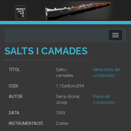
Toggle
navigati
SALTS I CAMADES
TÍTOL
Salts i
Altres títols del
camades
compositor
CODI
1.1SerBonJ094
AUTOR
Serra i Bonal,
Plana del
Josep
compositor
DATA
1909
INSTRUMENTACIÓ
Cobla+