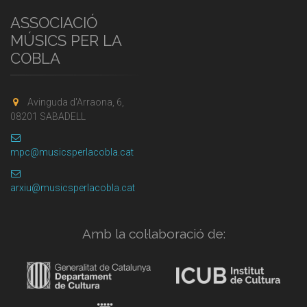
ASSOCIACIÓ
MÚSICS PER LA
COBLA
Avinguda d'Arraona, 6,
08201 SABADELL
mpc@musicsperlacobla.cat
arxiu@musicsperlacobla.cat
Amb la col·laboració de: