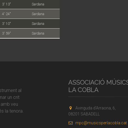
3' 13"
Sardana
4' 24"
Sardana
3' 10"
Sardana
3' 59"
Sardana
ASSOCIACIÓ MÚSIC
LA COBLA
strument al
ar un crit
r amb veu
Avinguda d'Arraona, 6,
s la tenora.
08201 SABADELL
mpc@musicsperlacobla.cat