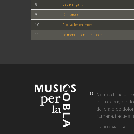
8
Esperançant
9
Camprodón
10
El cavaller enamorat
11
La menuda entremaliada
Només hi ha un in
món capaç de don
de joia o de dolo
humana, i aquest é
JULI GARRETA