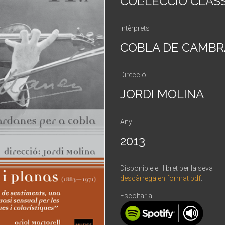
COL·LECCIÓ CLÀS
Intèrprets
COBLA DE CAMBR
Direcció
JORDI MOLINA
Any
2013
Disponible el llibret per la seva
descàrrega en format pdf
.
Escoltar a