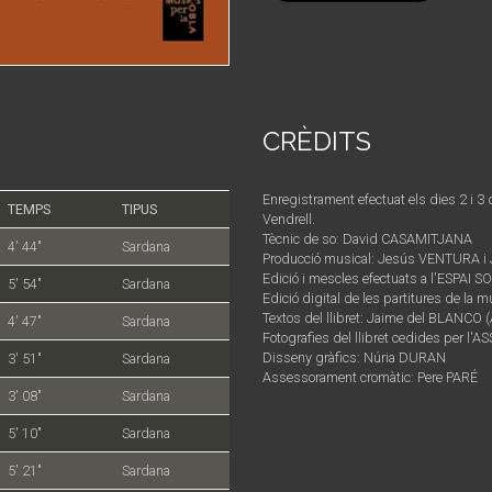
CRÈDITS
Enregistrament efectuat els dies 2 i 3 
TEMPS
TIPUS
Vendrell.
Tècnic de so: David CASAMITJANA
4' 44"
Sardana
Producció musical: Jesús VENTURA 
Edició i mescles efectuats a l'ESPA
5' 54"
Sardana
Edició digital de les partitures de l
Textos del llibret: Jaime del BLANC
4' 47"
Sardana
Fotografies del llibret cedides per
Disseny gràfics: Núria DURAN
3' 51"
Sardana
Assessorament cromàtic: Pere PARÉ
3' 08"
Sardana
5' 10"
Sardana
5' 21"
Sardana