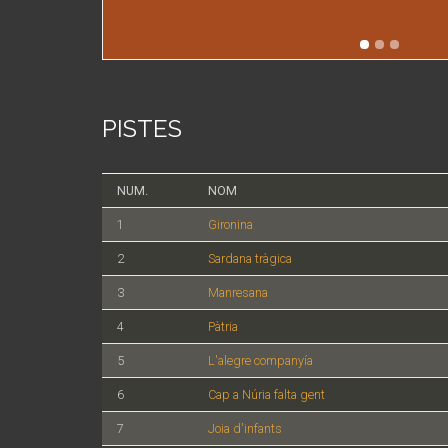
PISTES
NUM.
NOM
1
Gironina
2
Sardana tràgica
3
Manresana
4
Pàtria
5
L'alegre companyía
6
Cap a Núria falta gent
7
Joia d'infants