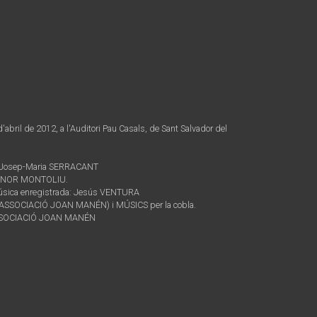
d'abril de 2012, a l'Auditori Pau Casals, de Sant Salvador del
i Josep-Maria SERRACANT
I SONOR MONTOLIU.
a música enregistrada: Jesús VENTURA
O (ASSOCIACIÓ JOAN MANÉN) i MÚSICS per la cobla.
 l'ASSOCIACIÓ JOAN MANÉN