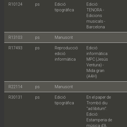
R10124
ps
Edició
Edició:
tipogràfica
TENORA -
Edicions
musicals -
Barcelona
R13103
ps
Manuscrit
R17493
ps
Reproducció
Edició
edició
informàtica:
informàtica
MPC (Jesús
Ventura) -
Mida gran
(A4H)
R22114
ps
Manuscrit
R30131
ps
Edició
En el paper de
tipogràfica
Trombó diu
"ad libitum".
Edició:
Estamperia de
música d'A.