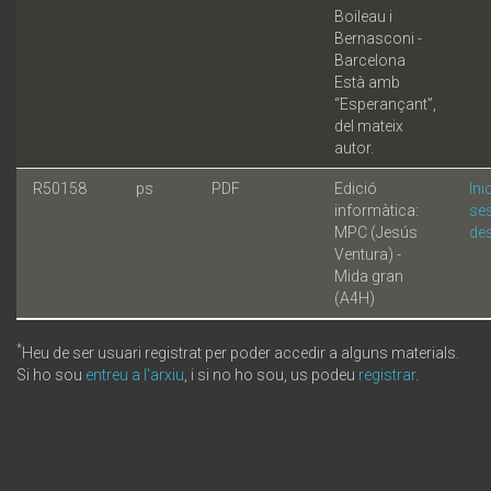
Boileau i
Bernasconi -
Barcelona
Està amb
“Esperançant”,
del mateix
autor.
R50158
ps
PDF
Edició
Ini
informàtica:
ses
MPC (Jesús
de
Ventura) -
Mida gran
(A4H)
*
Heu de ser usuari registrat per poder accedir a alguns materials.
Si ho sou
entreu a l'arxiu
, i si no ho sou, us podeu
registrar
.