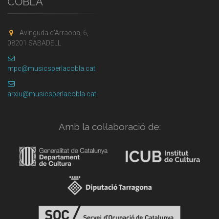
COBLA
Avinguda d'Arraona, 6,
08201 SABADELL
mpc@musicsperlacobla.cat
arxiu@musicsperlacobla.cat
Amb la col·laboració de: