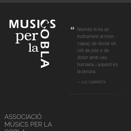
Només hi ha un
instrument al món
capaç de donar un
crit de joia o de
dolor amb veu
humana, i aquest és
la tenora.
JULI GARRETA
ASSOCIACIÓ
MÚSICS PER LA