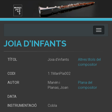
Toggle
navigati
JOIA D'INFANTS
TÍTOL
Joia d'infants
Altres títols del
compositor
CODI
1.1ManPla002
AUTOR
Manén i
Plana del
Planas, Joan
compositor
DATA
INSTRUMENTACIÓ
Cobla