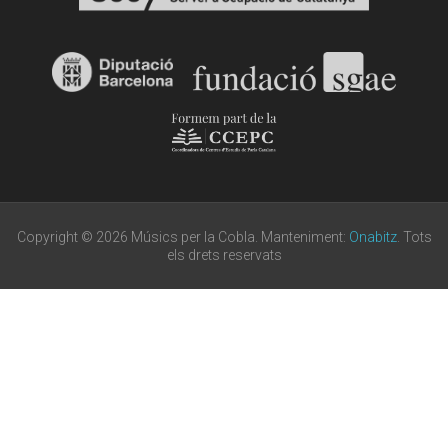
Copyright © 2026 Músics per la Cobla. Manteniment:
Onabitz
. Tots
els drets reservats