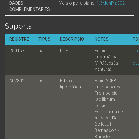
DADES
Versió per a piano:
1.3ManPla002
.
COMPLEMENTARIES
Suports
REGISTRE
TIPUS
DESCRIPCIÓ
NOTES
PD
R50157
pa
PDF
Edició
Ini
informàtica:
ses
MPC (Jesús
de
Ventura)
A02302
ps
Edició
Arxiu ACFB -
tipogràfica
En el paper de
Trombó diu
"ad libitum".
Edició:
Estamperia de
música d'A.
Boileau i
Bernasconi -
Barcelona