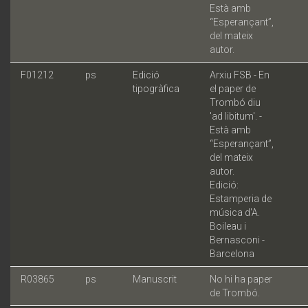
Està amb
“Esperançant”,
del mateix
autor.
F01212
ps
Edició
Arxiu FSB - En
tipogràfica
el paper de
Trombó diu
'ad libitum'. -
Està amb
“Esperançant”,
del mateix
autor.
Edició:
Estamperia de
música d'A.
Boileau i
Bernasconi -
Barcelona
R03865
ps
Manuscrit
No hi ha paper
de Trombó.