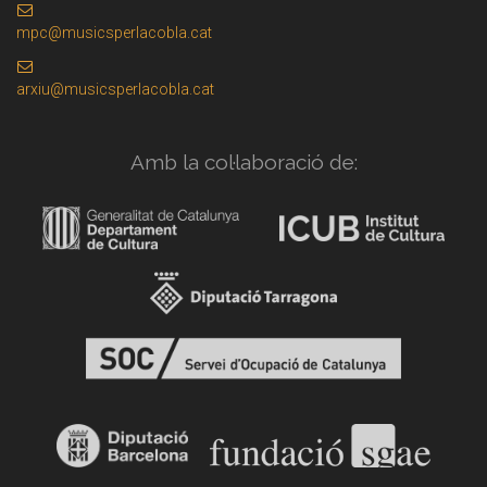
mpc@musicsperlacobla.cat
arxiu@musicsperlacobla.cat
Amb la col·laboració de: