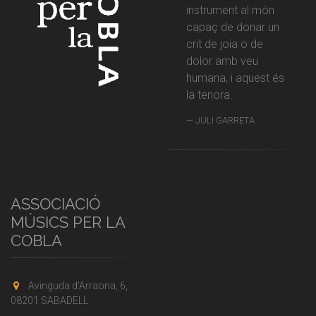
instrument al món
capaç de donar un
crit de joia o de
dolor amb veu
humana, i aquest és
la tenora.
JULI GARRETA
ASSOCIACIÓ
MÚSICS PER LA
COBLA
Avinguda d'Arraona, 6,
08201 SABADELL