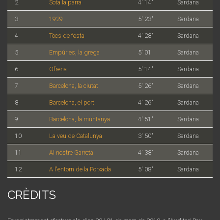
2
Sota la parra
4' 14"
Sardana
3
1929
5' 23"
Sardana
4
Tocs de festa
4' 28"
Sardana
5
Empúries, la grega
5' 01
Sardana
6
Ofrena
5' 14"
Sardana
7
Barcelona, la ciutat
5' 26"
Sardana
8
Barcelona, el port
4' 26"
Sardana
9
Barcelona, la muntanya
4' 51"
Sardana
10
La veu de Catalunya
3' 50"
Sardana
11
Al nostre Garreta
4' 38"
Sardana
12
A l'entorn de la Porxada
5' 08"
Sardana
CRÈDITS