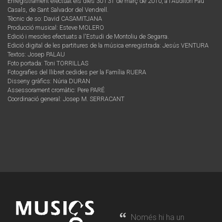
Enregistrament efectuat els dies 30 i 31 de març de 2010, a l'Auditori Pau
Casals, de Sant Salvador del Vendrell.
Tècnic de so: David CASAMITJANA
Producció musical: Esteve MOLERO
Edició i mescles efectuats a l'Estudi de Montoliu de Segarra.
Edició digital de les partitures de la música enregistrada: Jesús VENTURA
Textos: Josep PALAU
Foto portada: Toni TORRILLAS
Fotografies del llibret cedides per la Família RUERA
Disseny gràfics: Núria DURAN
Assessorament cromàtic: Pere PARÉ
Coordinació general: Josep M. SERRACANT
Només hi ha un