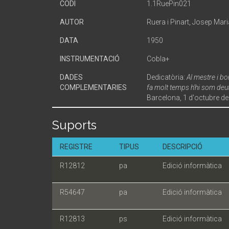
CODI
1.1RuePin021
AUTOR
Ruera i Pinart, Josep Mari
DATA
1950
INSTRUMENTACIÓ
Cobla+
DADES
Dedicatòria:
Al mestre i b
COMPLEMENTARIES
fa molt temps h'hi som deu
Barcelona, 1 d'octubre de
Suports
REGISTRE
TIPUS
DESCRIPCIÓ
R12812
pa
Edició informàtica
R54647
pa
Edició informàtica
R12813
ps
Edició informàtica