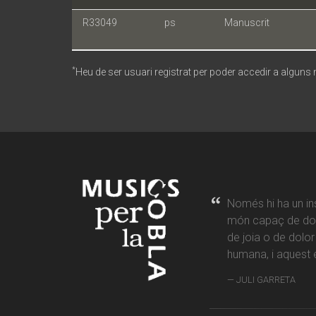
R33049
ps
Manuscrit
*
Heu de ser usuari registrat per poder accedir a alguns
Només hi ha un in
món capaç de don
de joia o de dolo
humana, i aquest é
JULI GARRETA