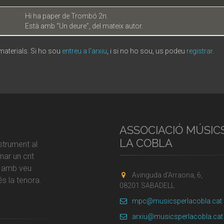
Hi ha paper de Trombó 2n.
Està amb “Un deure”, del mateix autor.
 materials. Si ho sou
entreu a l'arxiu
, i si no ho sou, us podeu
registrar
.
ASSOCIACIÓ MÚSIC
LA COBLA
strument al
ar un crit
r amb veu
Avinguda d'Arraona, 6,
s la tenora.
08201 SABADELL
mpc@musicsperlacobla.cat
arxiu@musicsperlacobla.cat