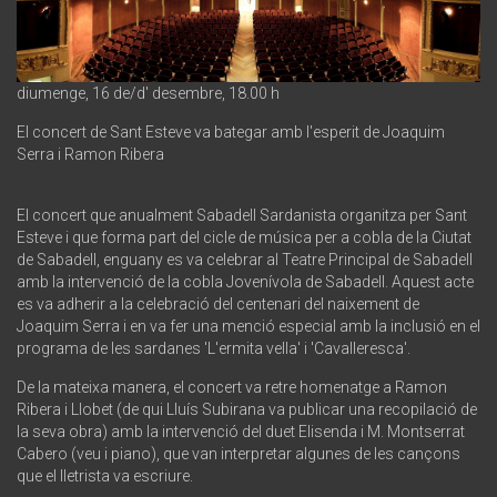
diumenge, 16 de/d' desembre, 18.00 h
El concert de Sant Esteve va bategar amb l'esperit de Joaquim
Serra i Ramon Ribera
El concert que anualment Sabadell Sardanista organitza per Sant
Esteve i que forma part del cicle de música per a cobla de la Ciutat
de Sabadell, enguany es va celebrar al Teatre Principal de Sabadell
amb la intervenció de la cobla Jovenívola de Sabadell. Aquest acte
es va adherir a la celebració del centenari del naixement de
Joaquim Serra i en va fer una menció especial amb la inclusió en el
programa de les sardanes 'L'ermita vella' i 'Cavalleresca'.
De la mateixa manera, el concert va retre homenatge a Ramon
Ribera i Llobet (de qui Lluís Subirana va publicar una recopilació de
la seva obra) amb la intervenció del duet Elisenda i M. Montserrat
Cabero (veu i piano), que van interpretar algunes de les cançons
que el lletrista va escriure.