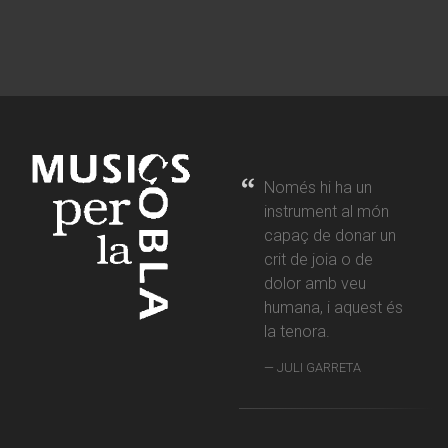
Només hi ha un
instrument al món
capaç de donar un
crit de joia o de
dolor amb veu
humana, i aquest és
la tenora.
JULI GARRETA