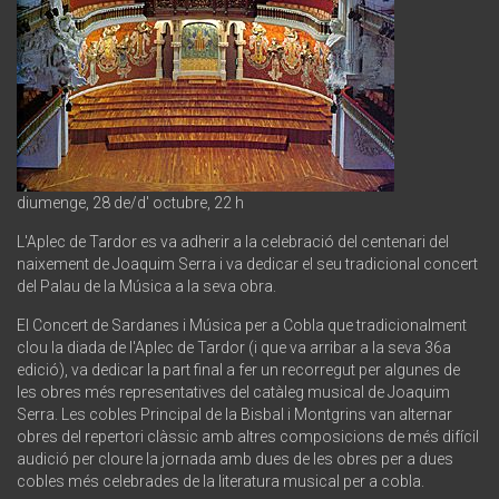
diumenge, 28 de/d' octubre, 22 h
L'Aplec de Tardor es va adherir a la celebració del centenari del
naixement de Joaquim Serra i va dedicar el seu tradicional concert
del Palau de la Música a la seva obra.
El Concert de Sardanes i Música per a Cobla que tradicionalment
clou la diada de l'Aplec de Tardor (i que va arribar a la seva 36a
edició), va dedicar la part final a fer un recorregut per algunes de
les obres més representatives del catàleg musical de Joaquim
Serra. Les cobles Principal de la Bisbal i Montgrins van alternar
obres del repertori clàssic amb altres composicions de més difícil
audició per cloure la jornada amb dues de les obres per a dues
cobles més celebrades de la literatura musical per a cobla.