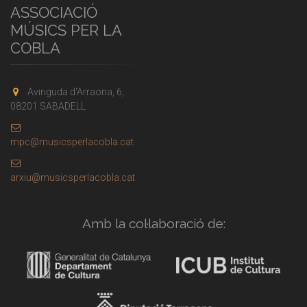
ASSOCIACIÓ
MÚSICS PER LA
COBLA
Avinguda d'Arraona, 6,
08201 SABADELL
mpc@musicsperlacobla.cat
arxiu@musicsperlacobla.cat
Amb la col·laboració de: