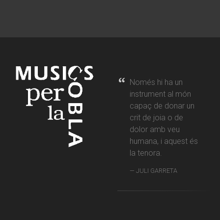
Només hi ha un
instrument al món
capaç de donar un
crit de joia o de
dolor amb veu
humana, i aquest és
la tenora.
JULI GARRETA