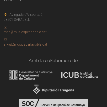
Avinguda d'Arraona, 6,
08201 SABADELL
mpc@musicsperlacobla.cat
arxiu@musicsperlacobla.cat
Amb la col·laboració de: