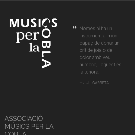
Només hi ha un
instrument al món
capaç de donar un
crit de joia o de
dolor amb veu
humana, i aquest és
la tenora.
JULI GARRETA
ASSOCIACIÓ
MÚSICS PER LA
COBLA