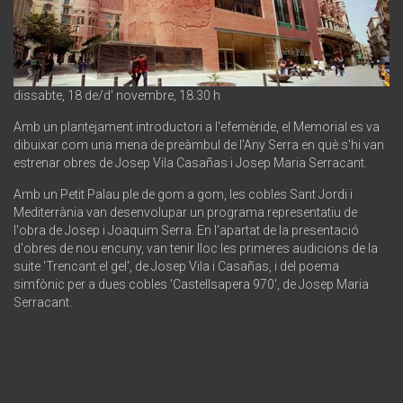
dissabte, 18 de/d' novembre, 18.30 h
Amb un plantejament introductori a l'efemèride, el Memorial es va
dibuixar com una mena de preàmbul de l'Any Serra en què s'hi van
estrenar obres de Josep Vila Casañas i Josep Maria Serracant.
Amb un Petit Palau ple de gom a gom, les cobles Sant Jordi i
Mediterrània van desenvolupar un programa representatiu de
l'obra de Josep i Joaquim Serra. En l'apartat de la presentació
d'obres de nou encuny, van tenir lloc les primeres audicions de la
suite 'Trencant el gel', de Josep Vila i Casañas, i del poema
simfònic per a dues cobles 'Castellsapera 970', de Josep Maria
Serracant.